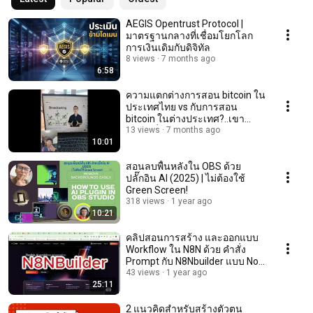
AEGIS Opentrust Protocol |
มาตรฐานกลางที่เชื่อมโยกโลก
การเงินเดิมกับดิจิทัล
8 views
7 months ago
6:58
ความแตกต่างการสอน bitcoin ใน
ประเทศไทย vs กับการสอน
bitcoin ในต่างประเทศ?..เขา
โฟกัสเรื่องไหน?
13 views
7 months ago
10:01
สอนลบพื้นหลังใน OBS ด้วย
ปลั๊กอิน AI (2025) | ไม่ต้องใช้
Green Screen!
318 views
1 year ago
10:21
คลิปสอนการสร้าง และออกแบบ
Workflow ใน N8N ด้วย คำสั่ง
Prompt กับ N8Nbuilder แบบ No
Code / Low code
43 views
1 year ago
25:11
2 แนวคิดสำหรับสร้างตัวตน