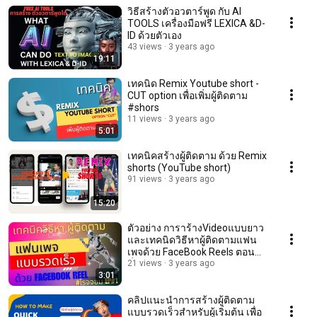
วิธีสร้างตัวอวตาร์พูด กับ AI
TOOLS เครื่องมือฟรี LEXICA &D-
ID ด้วยตัวเอง
43 views
3 years ago
19:11
เทคนิด Remix Youtube short -
CUT option เพื่อเพิ่มผู้ติดตาม
#shors
11 views
3 years ago
5:01
เทคนิคสร้างผู้ติดตาม ด้วย Remix
shorts (YouTube short)
91 views
3 years ago
15:20
ตัวอย่าง การาร้างVideoแบบยาว
และเทคนิดวิธีหาผู้ติดตามแฟน
เพจด้วย FaceBook Reels ตอน
ที่#1
21 views
3 years ago
3:01
คลิปแนะนำการสร้างผู้ติดตาม
แบบรวดเร็วสำหรับผู้เริ่มต้น เพื่อ