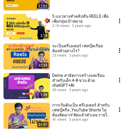
17:51
5 แนวทางทำคลิปสั่น REELS เพื่อ
เพิ่มกลุ่มเป้าหมาย
3.1K views
3 years ago
2:19
จะเป็นครีเอเตอร์ เฟสบุ๊คเรียล
ต้องทำอย่างไร?
23 views
3 years ago
22:23
Demo สาธิตการสร้างบทเรียน
สำหรับเด็ก 4-8 ขวบ ด้วย
chatGPT+AI
45 views
3 years ago
1:29
การเริ่มต้นเป็น ครีเอเตอร์ สำหรับ
เฟซบุ๊ครีล ,YouTube Shorts ไม่
ต้องคิดมาก! คิดแล้วทำเลย.รายได้
มาเอง!
41 views
3 years ago
21:51