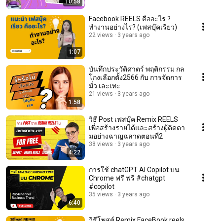
10:58
Facebook REELS คืออะไร ?
ทำงานอย่างไร? (เฟสบุ๊คเรียว)
22 views
3 years ago
1:07
บันทึกประวัติศาตร์ พฤติกรรม กล
โกงเลือกตั้ง2566 กับ การจัดการ
มั่ว เละเทะ
21 views
3 years ago
1:58
วิธี Post เฟสบุ๊ค Remix REELS
เพื่อสร้างรายได้และสร้างผู้ติดตา
มอย่างฉาญฉลาดตอนที่2
38 views
3 years ago
4:22
การใช้ chatGPT AI Copilot บน
Chrome ฟรี ฟรี #chatgpt
#copilot
35 views
3 years ago
6:40
วิธีโพสต์ Remix FaceBook reels