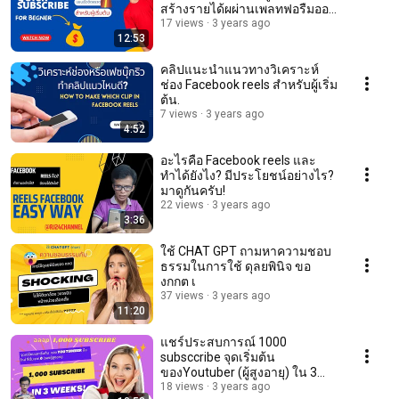
สร้างรายได้ผผ่านเพลทฟอรืมออน
ไลน์
17 views
3 years ago
12:53
คลิปแนะนำแนวทางวิเคราะห์
ช่อง Facebook reels สำหรับผู้เริ่ม
ต้น.
7 views
3 years ago
4:52
อะไรคือ Facebook reels และ
ทำได้ยังไง? มีประโยชน์อย่างไร?
มาดูกันครับ!
22 views
3 years ago
3:36
ใช้ CHAT GPT ถามหาความชอบ
ธรรมในการใช้ ดุลยพินิจ ขอ
งกกต เ
37 views
3 years ago
11:20
แชร์ประสบการณ์ 1000
subsccribe จุดเริ่มต้น
ของYoutuber (ผู้สูงอายุ) ใน 3
สัปดาห์
18 views
3 years ago