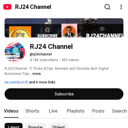
RJ24 Channel
RJ24 Channel
@rj24channel
4.18K subscribers
•
459 videos
RJ24 Channel - IT Tricks & Tips  Reviews and Tutorials And  Digital 
Bussiness Tips 
...more
joomla.in.th
and 6 more links
Subscribe
Videos
Shorts
Live
Playlists
Posts
Search
Latest
Popular
Oldest