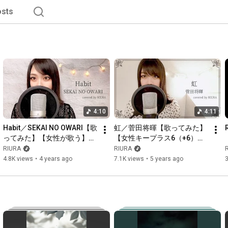
sts
4:10
4:11
Habit／SEKAI NO OWARI【歌
虹／菅田将暉【歌ってみた】
ってみた】【女性が歌う】
【女性キープラス6（+6）】
（covered by RIURA）
（covered by RIURA）
RIURA
RIURA
4.8K views
•
4 years ago
7.1K views
•
5 years ago