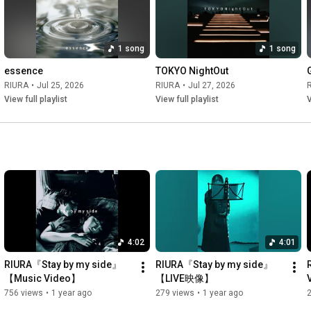
1 song
1 song
essence
TOKYO NightOut
RIURA
•
Jul 25, 2026
RIURA
•
Jul 27, 2026
View full playlist
View full playlist
V
4:02
4:01
RIURA『Stay by my side』
RIURA『Stay by my side』
【Music Video】
【LIVE映像】
756 views
•
1 year ago
279 views
•
1 year ago
2