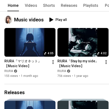
Home
Videos
Shorts
Releases
Playlists
Po
Music videos
Play all
4:05
4:02
RIURA『マリオネット』
RIURA『Stay by my side』
【Music Video】
【Music Video】
RIURA
RIURA
155 views
•
1 month ago
756 views
•
1 year ago
Releases