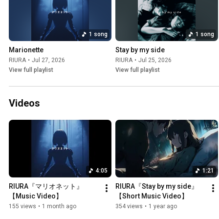
1 song
1 song
Marionette
Stay by my side
RIURA
•
Jul 27, 2026
RIURA
•
Jul 25, 2026
View full playlist
View full playlist
Videos
4:05
1:21
RIURA『マリオネット』
RIURA『Stay by my side』
【Music Video】
【Short Music Video】
155 views
•
1 month ago
354 views
•
1 year ago