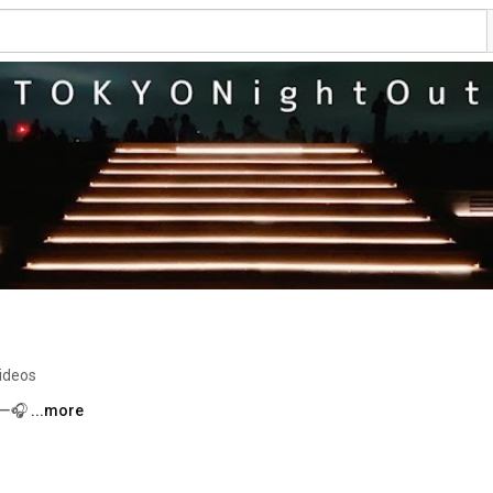
ideos
🎧 
...more