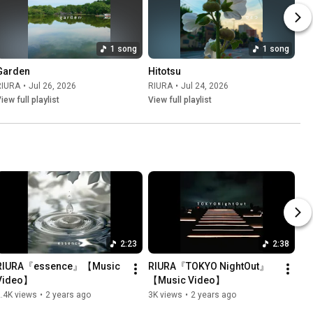
1 song
1 song
Garden
Hitotsu
RIURA
•
Jul 26, 2026
RIURA
•
Jul 24, 2026
iew full playlist
View full playlist
2:23
2:38
RIURA『essence』【Music 
RIURA『TOKYO NightOut』
Video】
【Music Video】
.4K views
•
2 years ago
3K views
•
2 years ago