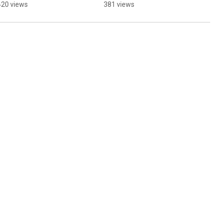
ル】 #music #mv #オ
illi Nuto Shinjuku #ホテ
420 views
381 views
リジナル曲 #jpop 
ル紹介 #ホテル #おすす
#originalsong #シンガ
めスポット #東京ホテ
ーソングライター #ssw
ル #新宿ホテル