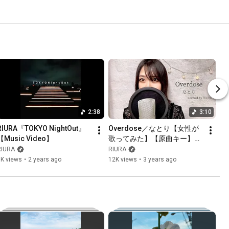
2:38
3:10
RIURA『TOKYO NightOut』
Overdose／なとり【女性が
【Music Video】
歌ってみた】【原曲キー】
（covered by RIURA）
RIURA
RIURA
3K views
•
2 years ago
12K views
•
3 years ago