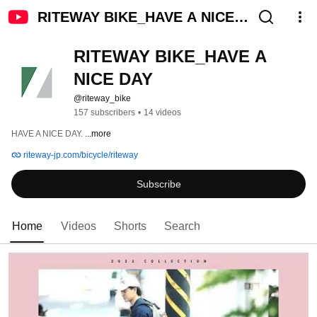
RITEWAY BIKE_HAVE A NICE
DAY
RITEWAY BIKE_HAVE A 
NICE DAY
@riteway_bike
157 subscribers
•
14 videos
HAVE A NICE DAY. 
...more
riteway-jp.com/bicycle/riteway
Subscribe
Home
Videos
Shorts
Search