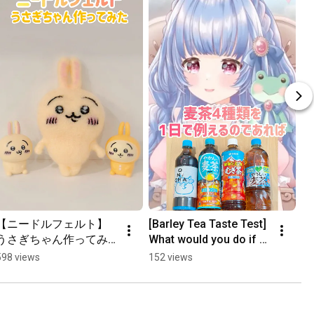
【ニードルフェルト】
[Barley Tea Taste Test] 
うさぎちゃん作ってみ
What would you do if 
た #shorts #ちいかわ #
you had to drink barley 
598 views
152 views
羊毛フェルト
tea all day? ? #shorts 
#ONIC...