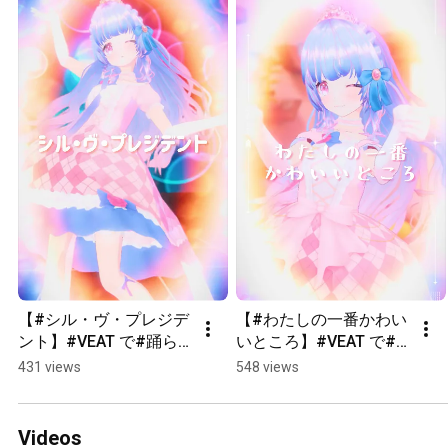
【#シル・ヴ・プレジデ
【#わたしの一番かわい
ント】#VEAT で#踊ら
いところ】#VEAT で#
せてみた #P丸様 
踊らせてみた 
431 views
548 views
#shorts #Vtuber【#月
#fruitszipper #shorts 
城リリナ】
#Vtuber【#月城リリ
ナ】
Videos