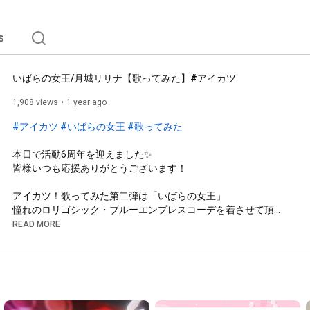
s
いばらの女王/月城リリナ【歌ってみた】#アイカツ
1,908 views
1 year ago
#アイカツ
#いばらの女王
#歌ってみた
本日で活動6周年を迎えました✨

皆様いつも応援ありがとうございます！

アイカツ！歌ってみた第二弾は「いばらの女王」

憧れのロリゴシック・ブルーエンプレスコーデを着させて頂
き、心を込めて歌いました🥀

READ MORE
୨୧┈┈┈┈┈┈┈┈┈┈୨୧

◼︎本家様

https://youtu.be/qSWPt0Au5os?feature=...