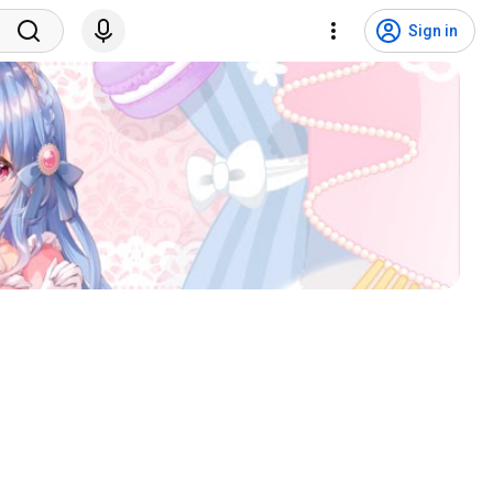
Sign in