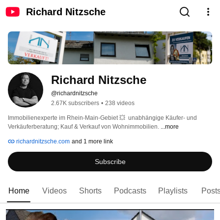
Richard Nitzsche
Richard Nitzsche
@richardnitzsche
2.67K subscribers
•
238 videos
Immobilienexperte im Rhein-Main-Gebiet 💥  unabhängige Käufer- und 
Verkäuferberatung; Kauf & Verkauf von Wohnimmobilien. 
...more
richardnitzsche.com
and 1 more link
Subscribe
Home
Videos
Shorts
Podcasts
Playlists
Post