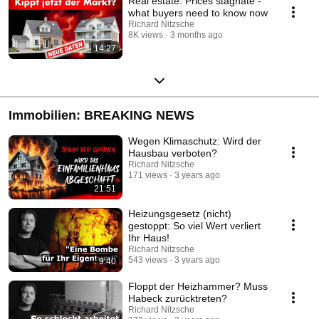
Real estate: Prices stagnate -
what buyers need to know now
Richard Nitzsche
8K views
3 months ago
14:27
Immobilien: BREAKING NEWS
Wegen Klimaschutz: Wird der
Hausbau verboten?
Richard Nitzsche
171 views
3 years ago
21:51
Heizungsgesetz (nicht)
gestoppt: So viel Wert verliert
Ihr Haus!
Richard Nitzsche
543 views
3 years ago
9:40
Floppt der Heizhammer? Muss
Habeck zurücktreten?
Richard Nitzsche