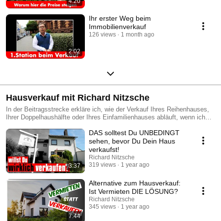
4:20
Ihr erster Weg beim
Immobilienverkauf
126 views
1 month ago
2:02
Hausverkauf mit Richard Nitzsche
In der Beitragsstrecke erkläre ich, wie der Verkauf Ihres Reihenhauses,
Ihrer Doppelhaushälfte oder Ihres Einfamilienhauses abläuft, wenn ich
Sie als Ihr Immobilienmakler begleite.
DAS solltest Du UNBEDINGT
sehen, bevor Du Dein Haus
verkaufst!
Richard Nitzsche
319 views
1 year ago
3:37
Alternative zum Hausverkauf:
Ist Vermieten DIE LÖSUNG?
Richard Nitzsche
345 views
1 year ago
7:44