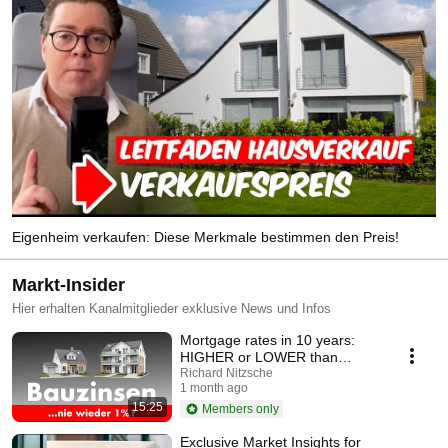
Eigenheim verkaufen: Diese Merkmale bestimmen den Preis!
Markt-Insider
Hier erhalten Kanalmitglieder exklusive News und Infos
Mortgage rates in 10 years:
HIGHER or LOWER than
today?
Richard Nitzsche
1 month ago
15:25
Members only
Exclusive Market Insights for