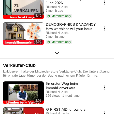
June 2026
Richard Nitzsche
1 month ago
8:46
Members only
DEMOGRAPHICS & VACANCY:
How worthless will your house
be by 2040?
Richard Nitzsche
2 months ago
9:06
Members only
Verkäufer-Club
Exklusive Inhalte der Mitglieder-Stufe Verkäufer-Club. Die Unterstützung
für private Eigentümer bei der Suche nach einem Käufer für Ihre
Immobilie mit Videokurs und speziellen Inhalten, die regegelmäßig
Ihr erster Weg beim
ergänzt und aktualisiert werden. Tipps, Handlungsanweisungen,
Checklisten und Fallstudien - alles was Eigentümer benötigen, um ihren
Immobilienverkauf
Haus- und Wohnungsverkauf selbständig abzuwickeln, aber auch um zu
Richard Nitzsche
erkennen, an welchen Stellen potenzielle Probleme liegen, wegen denen
126 views
1 month ago
eine Immobilie nicht verkauft.
2:02
⛑️ FIRST AID for owners
Richard Nitzsche