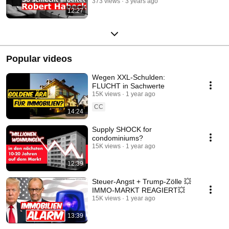
373 views
3 years ago
12:27
Popular videos
Wegen XXL-Schulden:
FLUCHT in Sachwerte
15K views
1 year ago
CC
14:24
Supply SHOCK for
condominiums?
15K views
1 year ago
12:39
Steuer-Angst + Trump-Zölle 💥
IMMO-MARKT REAGIERT💥
15K views
1 year ago
13:39