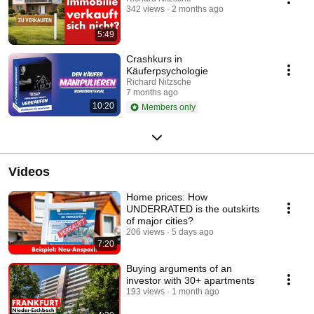
342 views
2 months ago
5:49
Crashkurs in
Käuferpsychologie
Richard Nitzsche
7 months ago
10:20
Members only
Videos
Home prices: How
UNDERRATED is the outskirts
of major cities?
206 views
5 days ago
7:20
Buying arguments of an
investor with 30+ apartments
193 views
1 month ago