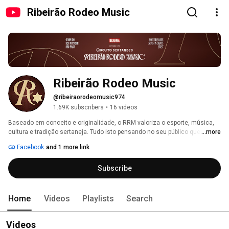
Ribeirão Rodeo Music
Ribeirão Rodeo Music
@ribeiraorodeomusic974
1.69K subscribers
•
16 videos
Baseado em conceito e originalidade, o RRM valoriza o esporte, música, 
cultura e tradição sertaneja. Tudo isto pensando no seu público que ama 
...more
esta festa, para que ela seja cada vez melhor. 
Facebook
and 1 more link
Subscribe
Home
Videos
Playlists
Search
Videos