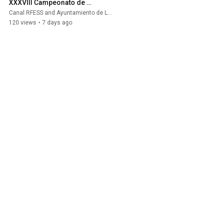
XXXVIII Campeonato de 
España Infantil y Cadete
Canal RFESS and Ayuntamiento de Laredo
120 views
•
7 days ago