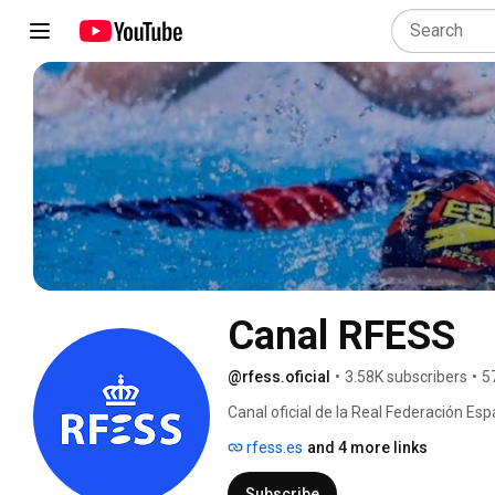
Canal RFESS
@rfess.oficial
•
3.58K subscribers
•
5
Canal oficial de la Real Federación E
rfess.es
and 4 more links
Subscribe