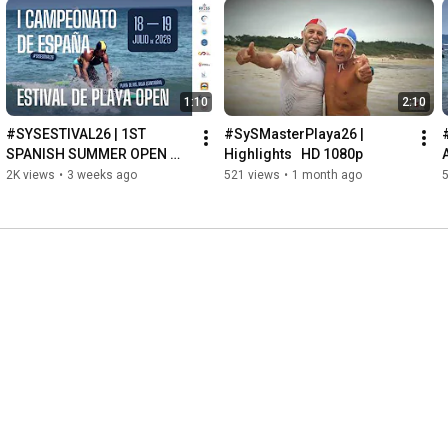
1:10
2:10
#SYSESTIVAL26 | 1ST 
#SySMasterPlaya26 | 
SPANISH SUMMER OPEN 
Highlights   HD 1080p
BEACH CHAMPIONSHIP
2K views
•
3 weeks ago
521 views
•
1 month ago