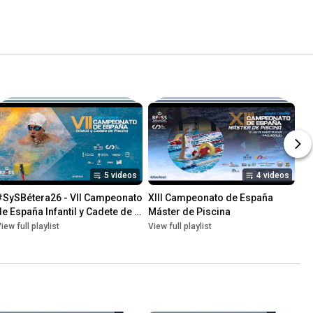
5 videos
4 videos
#SySBétera26 - VII Campeonato 
XIII Campeonato de España 
de España Infantil y Cadete de 
Máster de Piscina
Primavera
iew full playlist
View full playlist