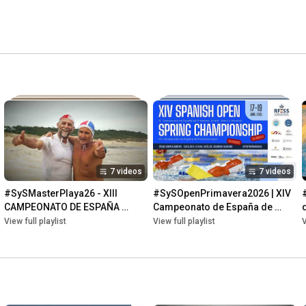
7 videos
7 videos
#SySMasterPlaya26 - XIII 
#SySOpenPrimavera2026 | XIV 
CAMPEONATO DE ESPAÑA 
Campeonato de España de 
MÁSTER DE PLAYA
Primavera Open
View full playlist
View full playlist
V