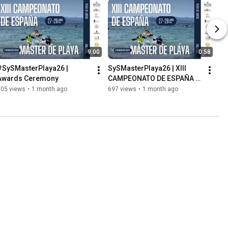
9:00
0:58
#SySMasterPlaya26 | 
SySMasterPlaya26 | XIII 
Awards Ceremony
CAMPEONATO DE ESPAÑA 
MÁSTER DE PLAYA
505 views
•
1 month ago
697 views
•
1 month ago