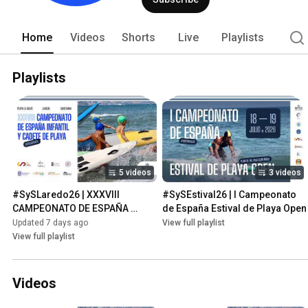
Home
Videos
Shorts
Live
Playlists
Playlists
5 videos
3 videos
#SySLaredo26 | XXXVIII 
#SySEstival26 | I Campeonato 
CAMPEONATO DE ESPAÑA 
de España Estival de Playa Open
INFANTIL Y CADETE DE PLAYA
Updated 7 days ago
View full playlist
View full playlist
Videos