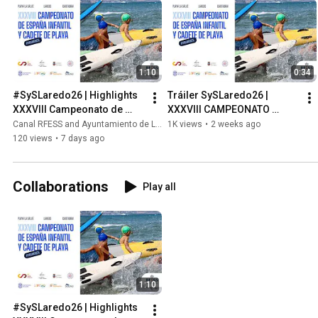
1:10
0:34
#SySLaredo26 | Highlights 
Tráiler SySLaredo26 | 
XXXVIII Campeonato de 
XXXVIII CAMPEONATO 
España Infantil y Cadete
INFANTIL Y CADETE DE 
Canal RFESS and Ayuntamiento de Laredo
1K views
•
2 weeks ago
PLAYA
120 views
•
7 days ago
Collaborations
Play all
1:10
#SySLaredo26 | Highlights 