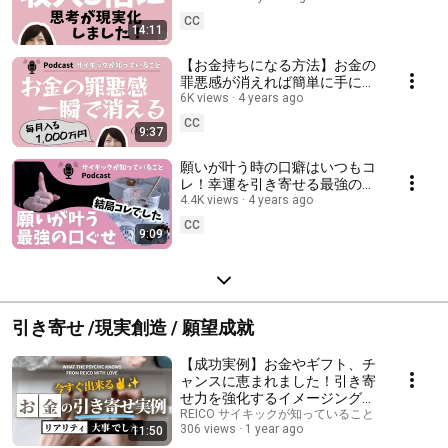
CC
14:11
【お金持ちになる方法】お金の
罪悪感が消えれば簡単に手に入
る！ブロックを手放す一千万円
6K views
4 years ago
の一撃
CC
9:37
願いが叶う時の口癖はいつもコ
レ！幸運を引き寄せる最強の言
葉【現実創造】
4.4K views
4 years ago
CC
9:09
引き寄せ /現実創造 / 願望成就
【成功実例】お金やギフト、チ
ャンスに恵まれました！引き寄
せ力を強化するイメージングエ
クササイズ
REICO サイキックが知っていること
306 views
1 year ago
11:50