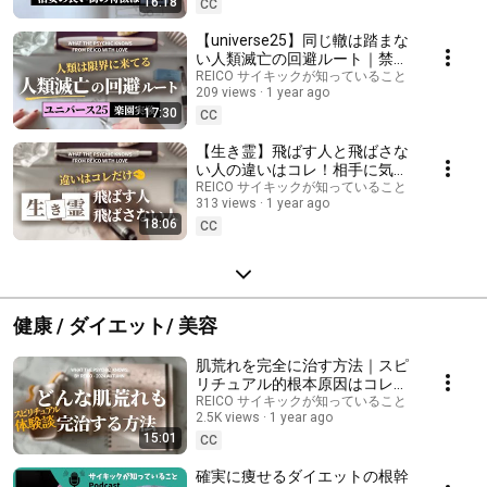
16:18
CC
【universe25】同じ轍は踏まな
い人類滅亡の回避ルート｜禁断
のマウス楽園実験を超える伝説
REICO サイキックが知っていること
209 views
1 year ago
の存在になれ
17:30
CC
【生き霊】飛ばす人と飛ばさな
い人の違いはコレ！相手に気付
かれる前に飛ばさないコツを要
REICO サイキックが知っていること
313 views
1 year ago
チェック｜
18:06
CC
健康 / ダイエット/ 美容
肌荒れを完全に治す方法｜スピ
リチュアル的根本原因はコレ！
あなたの肌は即効きれいになる
REICO サイキックが知っていること
2.5K views
1 year ago
15:01
CC
確実に痩せるダイエットの根幹