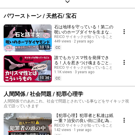
パワーストーン / 天然石/ 宝石
石は地球を守っている！第二の
呪いのホープダイヤを生まない
為に｜結晶化の秘密
REICO サイキックが知っていること
449 views
2 years ago
13:19
CC
誰でもカリスマ性を発揮でき
る！人を惹きつけ魂まるごと愛
される方法【ルビーの魔法】
REICO サイキックが知っていること
1.1K views
3 years ago
10:34
CC
人間関係 / 社会問題 / 犯罪心理学
人間関係でのあれこれ、社会で問題とされている事などをサイキック視
点で語っていきます
【犯罪心理】犯罪者と私達は紙
一重？治安の良い街に済む為に
みんなで出来ることは◯◯！
REICO サイキックが知っていること
142 views
1 year ago