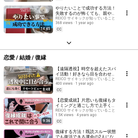
やりたいことで成功する方法！
失敗するのが怖くても、親や家
族や上司に反対されても問題な
REICO サイキックが知っていること
368 views
1 year ago
し！
14:45
CC
恋愛 / 結婚 / 復縁
【遠隔透視】時空を超えたスパ
イ活動！好きなら目を合わせ、
逆なら外せ！リモートビューイ
REICO サイキックが知っていること
400 views
1 year ago
ングで知った視線の力と効果｜
8:48
恋愛成就のコツ
CC
【恋愛成就】片思いも復縁もタ
イミングと過ごし方で上手くい
く！恋愛成功までの過ごし方
REICO サイキックが知っていること
1.5K views
4 years ago
9:36
CC
復縁する方法！既読スルー状態
でも復活できる運命の2人にな