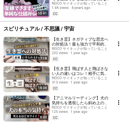
れる
REICO サイキックが知っていること
1.6K views
4 years ago
10:41
CC
スピリチュアル / 不思議 / 宇宙
【生き霊】ネガティブな思念へ
の対処法！最も強力で平和的な
解決策「凪」で行く
REICO サイキックが知っていること
232 views
1 year ago
17:18
CC
【生き霊】飛ばす人と飛ばさな
い人の違いはコレ！相手に気付
かれる前に飛ばさないコツを要
REICO サイキックが知っていること
313 views
1 year ago
チェック｜
18:06
CC
【アニマルリーディング】犬の
気持ちを透視したら斜め上の返
答が！知らない方が良いことも
REICO サイキックが知っていること
125 views
1 year ago
ある？ミニチュアダックスフン
8:03
ト君と飼い主の関係性
CC