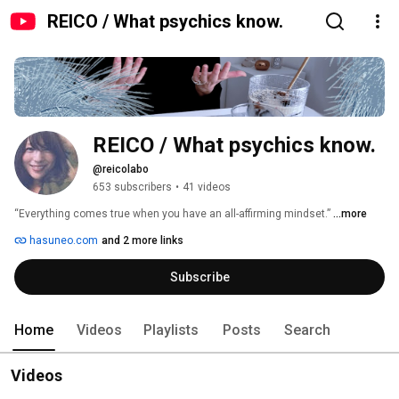
REICO / What psychics know.
REICO / What psychics know.
@reicolabo
653 subscribers
•
41 videos
“Everything comes true when you have an all-affirming mindset.” 
...more
hasuneo.com
and 2 more links
Subscribe
Home
Videos
Playlists
Posts
Search
Videos