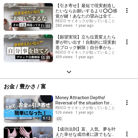
【引き寄せ】最短で現実創造し
たいならお願いするより⭕⭕感
覚が鍵！あなたの望みは全て気
楽に叶えてOK！
REICO サイキックが知っていること
280 views
1 year ago
11:22
【願望実現】立ち位置変えたら
夢が叶い出す！自動的に現実創
造ブロック解除｜自分事から他
人事プロデューサー
REICO サイキックが知っていること
439 views
1 year ago
15:35
お金 / 豊かさ / 富
Money Attraction Depths!
Reversal of the situation for
good people｜Come true
REICO サイキックが知っていること
526 views
1 year ago
without guilt!
9:12
CC
【成功法則】富、人気、夢を叶
えた幸せな成功者に誰でもなれ