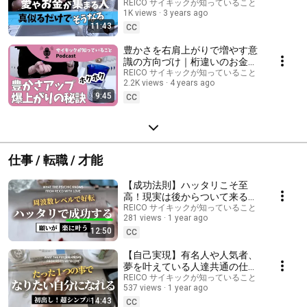
る！全方位で敵なし上限なしの
REICO サイキックが知っていること
1K views
3 years ago
現実創造
11:43
CC
豊かさを右肩上がりで増やす意
識の方向づけ｜桁違いのお金持
ちに学ぶ
REICO サイキックが知っていること
2.2K views
4 years ago
9:45
CC
仕事 / 転職 / 才能
【成功法則】ハッタリこそ至
高！現実は後からついて来る｜
エネルギーも周波数もどんどん
REICO サイキックが知っていること
281 views
1 year ago
上がって願望実現する
12:50
CC
【自己実現】有名人や人気者、
夢を叶えている人達共通の仕組
み「挙手力」なりたい自分にな
REICO サイキックが知っていること
537 views
1 year ago
れる超簡単なこと｜芸能界で成
14:43
功するコツ
CC