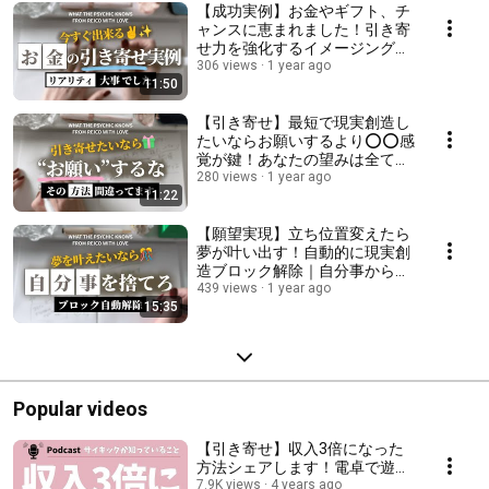
【成功実例】お金やギフト、チ
ャンスに恵まれました！引き寄
せ力を強化するイメージングエ
クササイズ
306 views
1 year ago
11:50
【引き寄せ】最短で現実創造し
たいならお願いするより⭕⭕感
覚が鍵！あなたの望みは全て気
楽に叶えてOK！
280 views
1 year ago
11:22
【願望実現】立ち位置変えたら
夢が叶い出す！自動的に現実創
造ブロック解除｜自分事から他
人事プロデューサー
439 views
1 year ago
15:35
Popular videos
【引き寄せ】収入3倍になった
方法シェアします！電卓で遊ん
でたらその通りの収入になった
7.9K views
4 years ago