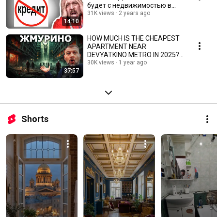
будет с недвижимостью в
2024?
31K views
2 years ago
14:10
HOW MUCH IS THE CHEAPEST
APARTMENT NEAR
DEVYATKINO METRO IN 2025?!
NEW BUILDINGS IN MURINO
30K views
1 year ago
37:57
Shorts