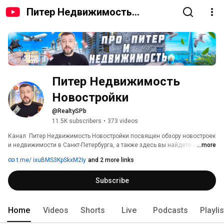
Питер Недвижимость
Новостройки
Питер Недвижимость 
Новостройки
@RealtySPb
11.5K subscribers
•
373 videos
Канал  Питер Недвижимость Новостройки посвящен обзору новостроек 
и недвижимости в Санкт-Петербурга, а также здесь вы найдете видео 
...more
обзоры интересных мест, событий, объектов культурного наследия 
t.me/ ixuBMS3KpSkxM2Iy
and 2 more links
Петербурга и его окрестностях 
Subscribe
Home
Videos
Shorts
Live
Podcasts
Playli