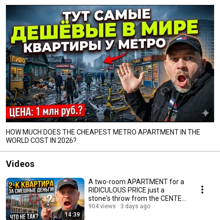
HOW MUCH DOES THE CHEAPEST METRO APARTMENT IN THE
WORLD COST IN 2026?
Videos
A two-room APARTMENT for a
RIDICULOUS PRICE just a
stone's throw from the CENTER
- WHAT'S WRONG?
904 views
3 days ago
14:39