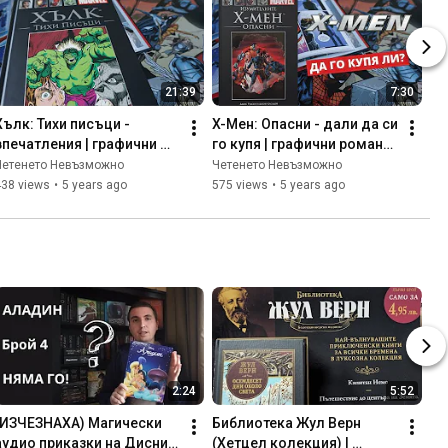
21:39
7:30
Хълк: Тихи писъци - 
X-Мен: Опасни - дали да си 
впечатления | графични 
го купя | графични романи 
романи Marvel #8
Marvel #13
Четенето Невъзможно
Четенето Невъзможно
438 views
•
5 years ago
575 views
•
5 years ago
2:24
5:52
(ИЗЧЕЗНАХА) Магически 
Библиотека Жул Верн 
аудио приказки на Дисни 
(Хетцел колекция) | 