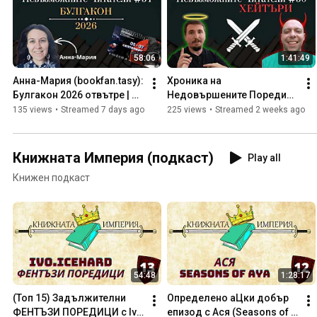
58:06
1:41:49
Анна-Мария (bookfan.tasy): 
Хроника на 
Булгакон 2026 отвътре | 
Недовършените Поредици 
Невъзможните Читатели 
с Атанас | Невъзможните 
135 views
•
Streamed 7 days ago
225 views
•
Streamed 2 weeks ago
#51
Читатели #50
Книжната Империя (подкаст)
Play all
Книжен подкаст
54:48
1:28:17
(Топ 15) Задължителни 
Определено аЦки добър 
ФЕНТЪЗИ ПОРЕДИЦИ с Ivo 
епизод с Ася (Seasons of 