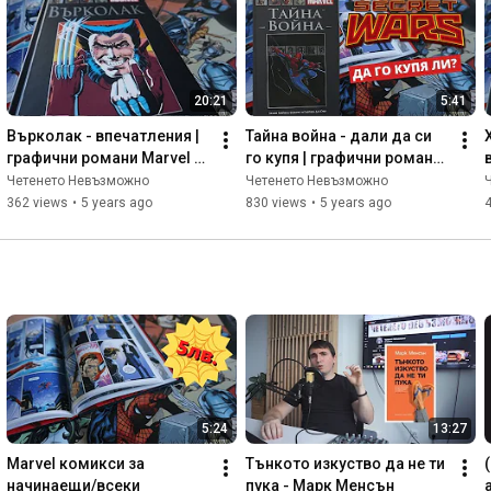
20:21
5:41
Върколак - впечатления | 
Тайна война - дали да си 
графични романи Marvel 
го купя | графични романи 
#9
Marvel #14
Четенето Невъзможно
Четенето Невъзможно
362 views
•
5 years ago
830 views
•
5 years ago
5:24
13:27
Marvel комикси за 
Тънкото изкуство да не ти 
начинаещи/всеки
пука - Марк Менсън