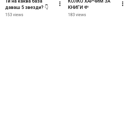
Ти на каква база 
КОЛКО ХАРЧИМ ЗА 
даваш 5 звезди? 👇
КНИГИ 💸
153 views
183 views