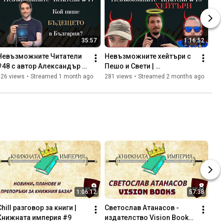
35:57
1:16:52
Невъзможните Читатели 
Невъзможните хейтъри с 
#48 с автор Александър 
Пешо и Свети | 
Върхошков
Невъзможните читатели 
126 views
•
Streamed 1 month ago
281 views
•
Streamed 2 months ago
#47
1:06:12
57:38
Chill разговор за книги | 
Светослав Атанасов - 
Книжната империя #9
издателство Vision Books | 