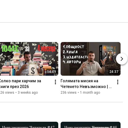
14:49
24:37
Колко пари харчим за 
Голямата мисия на 
книги през 2026
Четенето Невъзможно | 5 
книги GIVEAWAY
226 views
•
3 weeks ago
236 views
•
1 month ago