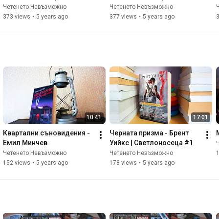
Четенето Невъзможно
Четенето Невъзможно
373 views
•
5 years ago
377 views
•
5 years ago
10:41
17:01
Квартални съновидения - 
Черната призма - Брент 
Емил Минчев
Уийкс | Светлоносеца #1
Четенето Невъзможно
Четенето Невъзможно
152 views
•
5 years ago
178 views
•
5 years ago