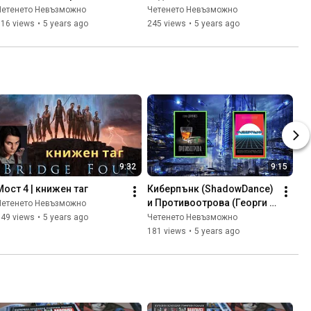
Книжната империя #8
Четенето Невъзможно
Четенето Невъзможно
316 views
•
5 years ago
245 views
•
5 years ago
9:32
9:15
Мост 4 | книжен таг
Киберпънк (ShadowDance) 
и Противоотрова (Георги 
Четенето Невъзможно
Даракчиев)
149 views
•
5 years ago
Четенето Невъзможно
181 views
•
5 years ago