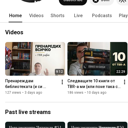
Home
Videos
Shorts
Live
Podcasts
Play
Videos
9:12
22:29
Пренареждам 
Следващите 10 книги от 
библиотеката (и си 
TBR-а ми (или поне така си 
направих TBR рафт)
мисля)
127 views
•
3 days ago
186 views
•
10 days ago
Past live streams