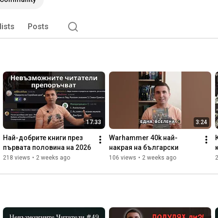
lists
Posts
17:33
3:24
Най-добрите книги през 
Warhammer 40k най-
първата половина на 2026
накрая на български
218 views
•
2 weeks ago
106 views
•
2 weeks ago