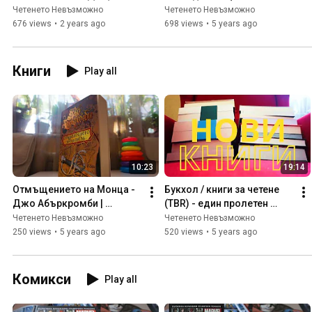
Icehard | Книжната 
Aya) | Книжната империя 
Четенето Невъзможно
Четенето Невъзможно
империя #13
#12
676 views
•
2 years ago
698 views
•
5 years ago
Книги
Play all
10:23
19:14
Отмъщението на Монца - 
Букхол / книги за четене 
Джо Абъркромби | 
(TBR) - един пролетен 
Първият закон #4
панаир по-късно
Четенето Невъзможно
Четенето Невъзможно
250 views
•
5 years ago
520 views
•
5 years ago
Комикси
Play all