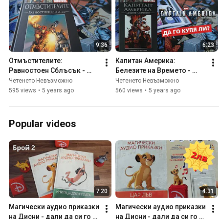
9:36
6:23
Отмъстителите: 
Капитан Америка: 
Равностоен Сблъсък - 
Белезите на Времето - 
впечатления | графични 
дали да си го купя | 
Четенето Невъзможно
Четенето Невъзможно
романи Marvel #10
графични романи Marvel 
595 views
•
5 years ago
560 views
•
5 years ago
#15
Popular videos
7:20
4:31
Магически аудио приказки 
Магически аудио приказки 
на Дисни - дали да си го 
на Дисни - дали да си го 