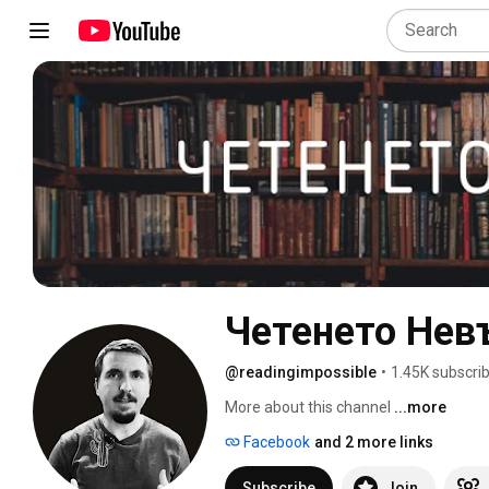
Четенето Не
@readingimpossible
•
1.45K subscri
More about this channel
...more
Facebook
and 2 more links
Subscribe
Join