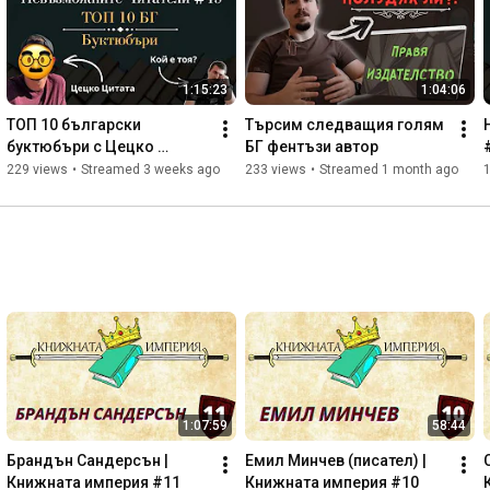
1:15:23
1:04:06
ТОП 10 български 
Търсим следващия голям 
буктюбъри с Цецко 
БГ фентъзи автор
Цитата | Невъзможните 
229 views
•
Streamed 3 weeks ago
233 views
•
Streamed 1 month ago
Читатели #49
1:07:59
58:44
Брандън Сандерсън | 
Емил Минчев (писател) | 
Книжната империя #11
Книжната империя #10