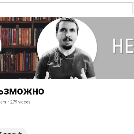
възможно
bers
•
279 videos
Community