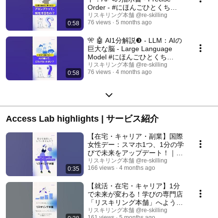
Order - #にほんごひとくち
#NihongoBites #AI初心者 #リス
リスキリング本舗 @re-skilling
76 views
5 months ago
0:58
キリング
🎌 🤖 AI1分解説❸ - LLM：AIの
巨大な脳 - Large Language
Model #にほんごひとくち
#NihongoBites #AI初心者 #リス
リスキリング本舗 @re-skilling
76 views
4 months ago
0:58
キリング #LLM
Access Lab highlights | サービス紹介
【在宅・キャリア・副業】国際
女性デー：スマホ1つ、1分の学
びで未来をアップデート！｜リ
スキリング本舗
リスキリング本舗 @re-skilling
166 views
4 months ago
0:35
【就活・在宅・キャリア】1分
で未来が変わる！学びの専門店
「リスキリング本舗」へようこ
そ！
リスキリング本舗 @re-skilling
161 views
5 months ago