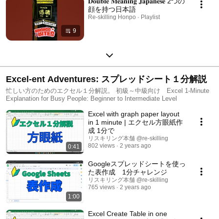
𝐃𝐨𝐮𝐛𝐥𝐞 𝐌𝐞𝐚𝐧𝐢𝐧𝐠 𝐉𝐚𝐩𝐚𝐧𝐞𝐬𝐞 2つの
顔を持つ日本語
Re-skilling Honpo · Playlist
9
Excel-ent Adventures: スプレッドシート１分解説
忙しい方のためのエクセル１分解説。 初級～中級向け Excel 1-Minute
Explanation for Busy People: Beginner to Intermediate Level
Excel with graph paper layout
in 1 minute | エクセル方眼紙作
成 1分で
リスキリング本舗 @re-skilling
802 views
2 years ago
0:41
Googleスプレッドシートを使っ
た表作成 1分チャレンジ
リスキリング本舗 @re-skilling
765 views
2 years ago
1:00
Excel Create Table in one