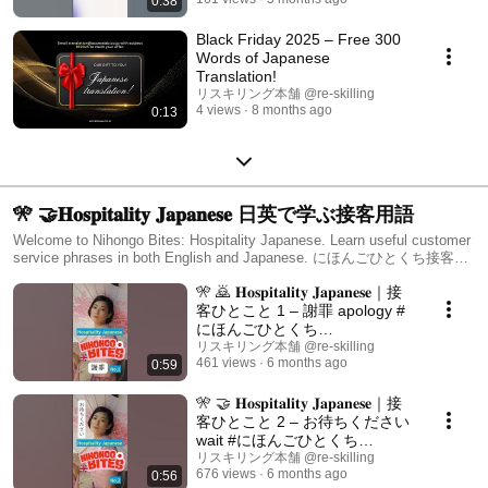
0:38
Black Friday 2025 – Free 300
Words of Japanese
Translation!
リスキリング本舗 @re-skilling
4 views
8 months ago
0:13
🎌 🤝𝐇𝐨𝐬𝐩𝐢𝐭𝐚𝐥𝐢𝐭𝐲 𝐉𝐚𝐩𝐚𝐧𝐞𝐬𝐞 日英で学ぶ接客用語
Welcome to Nihongo Bites: Hospitality Japanese. Learn useful customer
service phrases in both English and Japanese. にほんごひとくち接客シ
リーズへようこそ。 英語と日本語で、接客に役立つフレーズを学びまし
🎌 🙇 𝐇𝐨𝐬𝐩𝐢𝐭𝐚𝐥𝐢𝐭𝐲 𝐉𝐚𝐩𝐚𝐧𝐞𝐬𝐞｜接
ょう。
客ひとこと 1 – 謝罪 apology #
にほんごひとくち
#nihongobites #omotenashi
リスキリング本舗 @re-skilling
461 views
6 months ago
0:59
🎌 🤝 𝐇𝐨𝐬𝐩𝐢𝐭𝐚𝐥𝐢𝐭𝐲 𝐉𝐚𝐩𝐚𝐧𝐞𝐬𝐞｜接
客ひとこと 2 – お待ちください
wait #にほんごひとくち
#nihongobites #omotenashi
リスキリング本舗 @re-skilling
676 views
6 months ago
0:56