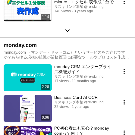
minute | エクセル 表作成 1分で
リスキリング本舗 @re-skilling
140 views
3 years ago
1:14
monday.com
monday.com （マンデー・ドットコム）というサービスをご存じです
か？あらゆる規模の組織が業務管理に必要なツールやプロセスを作成す
ることができる Work OSです
monday CRM エンタープライ
ズ機能ガイド
リスキリング本舗 @re-skilling
17 views
11 months ago
2:28
Business Card AI OCR
リスキリング本舗 @re-skilling
22 views
1 year ago
0:06
PC初心者にも安心？monday
comって何！？