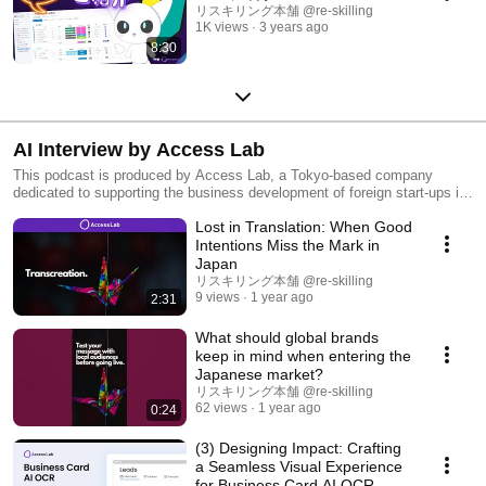
リスキリング本舗 @re-skilling
1K views
3 years ago
8:30
AI Interview by Access Lab
This podcast is produced by Access Lab, a Tokyo-based company
dedicated to supporting the business development of foreign start-ups in
Japan.
Lost in Translation: When Good
Intentions Miss the Mark in
Japan
リスキリング本舗 @re-skilling
9 views
1 year ago
2:31
What should global brands
keep in mind when entering the
Japanese market?
リスキリング本舗 @re-skilling
62 views
1 year ago
0:24
(3) Designing Impact: Crafting
a Seamless Visual Experience
for Business Card AI OCR