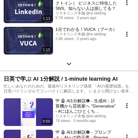
クトイン） ビジネスに特化した
SNS。知らない人は損してる？
リスキリング本舗 @re-skilling
5.7K views
3 years ago
1:13
1分でわかる！VUCA（ブーカ）
リスキリング本舗 @re-skilling
2.8K views
3 years ago
1:15
日英で学ぶ AI 1分解説 / 1-minute learning AI
忙しいあなたのための、最速AIリスキリング講座 「AIの基礎知識」を、
日英バイリンガルでコンパクトに解説します。 いまさら聞けない基本か
ら、まだ間に合う最新トレンドまで、1分間であなたの知識をアップデー
🎌 🤖 AI1分解説❶ - 生成AI：計
ト。 The fastest AI reskilling course for your busy schedule. We provide
compact, bilingual explanations of "AI Fundamentals" in both English
算機から芸術家へ "Generative"
and Japanese. From the basics you missed to the latest trends you can
- #にほんごひとくち
still catch up on, update your knowledge in just one minute.
#NihongoBites #AI初心者 #リス
リスキリング本舗 @re-skilling
74 views
5 months ago
0:50
キリング
🎌 🤖 AI1分解説❷ - プロンプ
ト：AIへの指示書 - Precise