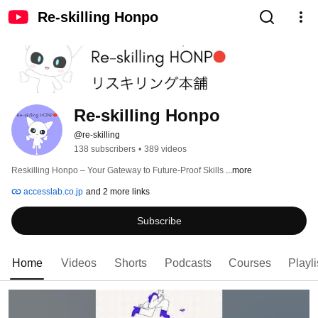
Re-skilling Honpo
Re-skilling Honpo
@re-skilling
138 subscribers
•
389 videos
Reskilling Honpo – Your Gateway to Future-Proof Skills 
...more
accesslab.co.jp
and 2 more links
Subscribe
Home
Videos
Shorts
Podcasts
Courses
Playli