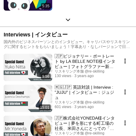
5:35
Interviews | インタビュー
国内外のビジネスパーソンとのインタビュー。キャリパスやリスキリン
グに関するヒントをもらいましょう！字幕あり・なしバージョンで日常
会話の練習にも。
🇯🇵ビジョナリー・ポートレー
ト by LA BELLE NOTE様インタ
ビュー | フォトグラファー新田
優子さんにとっての「リスキリ
リスキリング本舗 @re-skilling
130 views
3 years ago
9:56
ング」とは？
🇲🇬🇯🇵 英語対談 | Interview :
"JUJU" | インタビュー：ジュジ
ュ
リスキリング本舗 @re-skilling
601 views
3 years ago
15:01
🇯🇵株式会社YONEDA様インタ
ビュー | 夢を形にする町工場の
社長、米田さんにとっての「リ
スキリング」とは？
リスキリング本舗 @re-skilling