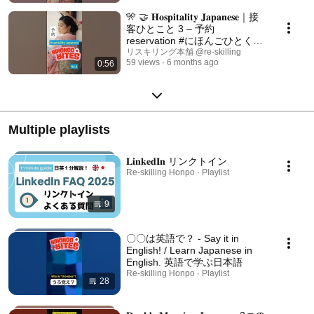
🎌 🤝 𝐇𝐨𝐬𝐩𝐢𝐭𝐚𝐥𝐢𝐭𝐲 𝐉𝐚𝐩𝐚𝐧𝐞𝐬𝐞｜接
客ひとこと 3 – 予約
reservation #にほんごひとくち
#nihongobites #omotenashi
リスキリング本舗 @re-skilling
59 views
6 months ago
0:56
Multiple playlists
𝐋𝐢𝐧𝐤𝐞𝐝𝐈𝐧 リンクトイン
Re-skilling Honpo · Playlist
9
〇〇は英語で？ - Say it in
English! / Learn Japanese in
English. 英語で学ぶ日本語
Re-skilling Honpo · Playlist
28