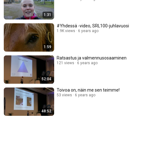
1:31
#Yhdessä -video, SRL100-juhlavuosi
1.9K views
6 years ago
1:59
Ratsastus ja valmennusosaaminen
121 views
6 years ago
52:04
Toivoa on, näin me sen teimme!
53 views
6 years ago
48:52