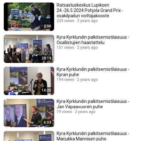
Ratsastuskeskus Lupiksen
24.-26.5.2024 Pohjola Grand Prix -
osakilpailun voittajakooste
233 views
2 years ago
2:06
Kyra Kyrklundin palkitsemistilaisuus -
Osallistujien haastattelu
151 views
2 years ago
28:19
Kyra Kyrklundin palkitsemistilaisuus -
Kyran puhe
194 views
2 years ago
14:20
Kyra Kyrklundin palkitsemistilaisuus -
Jan Vapaavuoren puhe
79 views
2 years ago
6:03
Kyra Kyrklundin palkitsemistilaisuus -
Marjukka Mannisen puhe