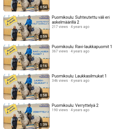
0:54
Puomikoulu: Suhteutettu väli eri
askelmäärillä 2
217 views
4 years ago
0:59
Puomikoulu: Ravi-laukkapuomit 1
367 views
4 years ago
0:16
Puomikoulu: Laukkasilmukat 1
346 views
4 years ago
0:58
Puomikoulu: Verryttelyä 2
190 views
4 years ago
1:39