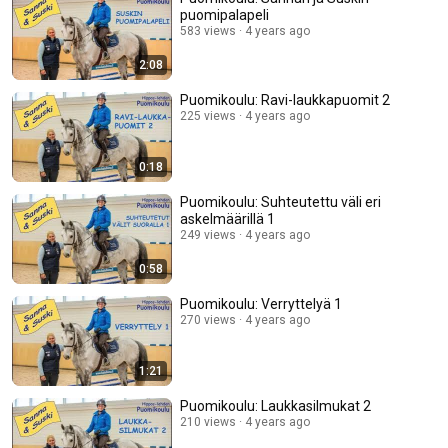
puomipalapeli
583 views
4 years ago
2:08
Puomikoulu: Ravi-laukkapuomit 2
225 views
4 years ago
0:18
Puomikoulu: Suhteutettu väli eri
askelmäärillä 1
249 views
4 years ago
0:58
Puomikoulu: Verryttelyä 1
270 views
4 years ago
1:21
Puomikoulu: Laukkasilmukat 2
210 views
4 years ago