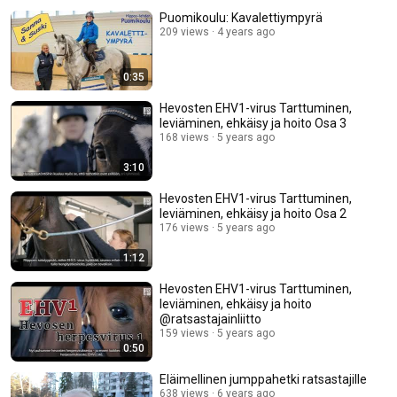
Puomikoulu: Kavalettiympyrä
209 views
4 years ago
0:35
Hevosten EHV1-virus Tarttuminen,
leviäminen, ehkäisy ja hoito Osa 3
168 views
5 years ago
3:10
Hevosten EHV1-virus Tarttuminen,
leviäminen, ehkäisy ja hoito Osa 2
176 views
5 years ago
1:12
Hevosten EHV1-virus Tarttuminen,
leviäminen, ehkäisy ja hoito
@ratsastajainliitto
159 views
5 years ago
0:50
Eläimellinen jumppahetki ratsastajille
638 views
6 years ago