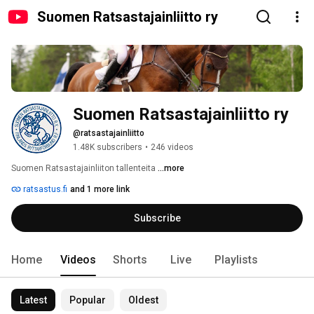
Suomen Ratsastajainliitto ry
Suomen Ratsastajainliitto ry
@ratsastajainliitto
1.48K subscribers
•
246 videos
Suomen Ratsastajainliiton tallenteita 
...more
ratsastus.fi
and 1 more link
Subscribe
Home
Videos
Shorts
Live
Playlists
Latest
Popular
Oldest