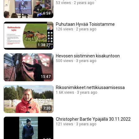
53 views
2 years ago
6:59
Puhutaan Hyvää Toisistamme
126 views
2 years ago
1:38:27
Hevosen siistiminen kisakuntoon
500 views
3 years ago
15:47
Rikosnimikkeet nettikiusaamisessa
1.6K views
3 years ago
7:30
Christopher Bartle Ypäjällä 30.11.2022
121 views
3 years ago