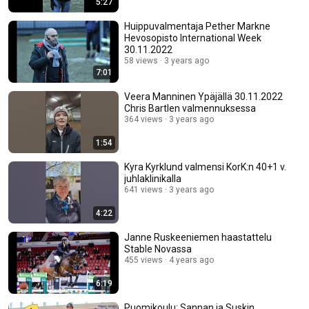
5:27
Huippuvalmentaja Pether Markne
Hevosopisto International Week
30.11.2022
58 views
3 years ago
7:01
Veera Manninen Ypäjällä 30.11.2022
Chris Bartlen valmennuksessa
364 views
3 years ago
1:54
Kyra Kyrklund valmensi KorK:n 40+1 v.
juhlaklinikalla
641 views
3 years ago
4:22
Janne Ruskeeniemen haastattelu
Stable Novassa
455 views
4 years ago
6:19
Puomikoulu: Sannan ja Suskin