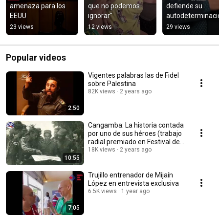
amenaza para los 
que no podemos 
defiende su 
EEUU
ignorar"
autodeterminaci
23 views
12 views
29 views
Popular videos
Vigentes palabras las de Fidel
sobre Palestina
82K views
2 years ago
2:50
Cangamba: La historia contada
por uno de sus héroes (trabajo
radial premiado en Festival de
base)
18K views
2 years ago
10:55
Trujillo entrenador de Mijaín
López en entrevista exclusiva
6.5K views
1 year ago
7:05