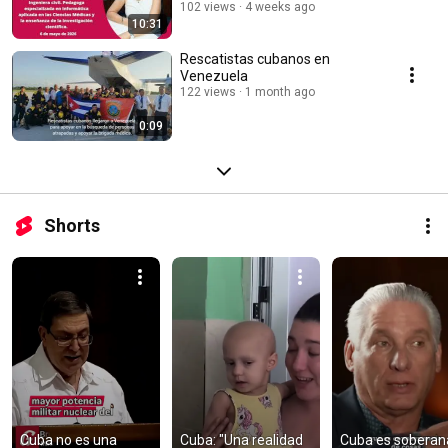
anciana..."
102 views
4 weeks ago
10:31
Rescatistas cubanos en
Venezuela
122 views
1 month ago
0:09
Shorts
Cuba no es una 
Cuba: "Una realidad 
Cuba es soberana