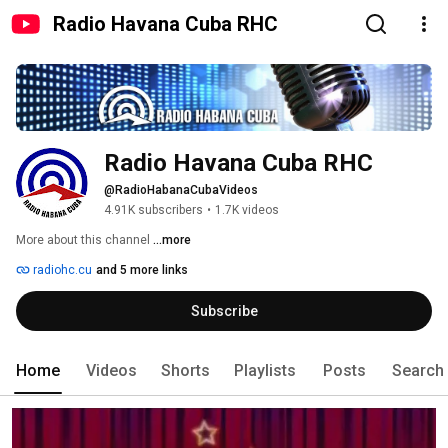
Radio Havana Cuba RHC
Radio Havana Cuba RHC
@RadioHabanaCubaVideos
4.91K subscribers
•
1.7K videos
More about this channel
...more
radiohc.cu
and 5 more links
Subscribe
Home
Videos
Shorts
Playlists
Posts
Search