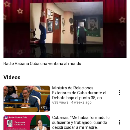
Radio Habana Cuba una ventana al mundo
Videos
Ministro de Relaciones
Exteriores de Cuba durante el
Debate bajo el punto 38, en
Naciones Unidas
638 views
4 weeks ago
7:05
Cubanas; "Me había formado lo
suficiente y trabajado, cuando
decidí cuidar a mi madre