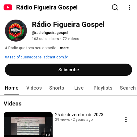
Rádio Figueira Gospel
Rádio Figueira Gospel
@radiofigueiragospel
163 subscribers
•
72 videos
A Rádio que toca seu coração 
...more
radiofigueiragospel.adcast.com.br
Subscribe
Home
Videos
Shorts
Live
Playlists
Search
Videos
25 de dezembro de 2023
29 views
2 years ago
0:19