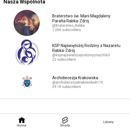
Nasza Wspólnota
Braterstwo św. Marii Magdaleny
Parafia Rabka-Zdrój
@Braterstwo_Rabka
1.06K subscribers
KSP Najświętszej Rodziny z Nazaretu
Rabka-Zdrój
@kspnajswietszejrodzinyznaz3363
22 subscribers
Archidiecezja Krakowska
@archidiecezjakrakowska8170
29.1K subscribers
Library
Home
Shorts