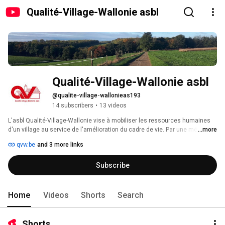
Qualité-Village-Wallonie asbl
Qualité-Village-Wallonie asbl
@qualite-village-wallonieas193
14 subscribers
•
13 videos
L'asbl Qualité-Village-Wallonie vise à mobiliser les ressources humaines 
d'un village au service de l'amélioration du cadre de vie. Par une méthode 
...more
de travail originale, basée sur l'éducation permanente, elle aide les 
qvw.be
and 3 more links
villageois à élaborer des projets de valorisation et de sauvegarde de leur 
patrimoine local. 
Subscribe
Home
Videos
Shorts
Search
Shorts