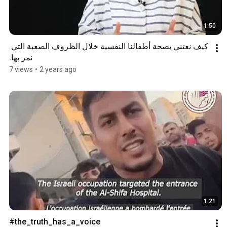
1:50
كيف نعتني بصحة أطفالنا النفسية خلال الظروف الصعبة التي 
نمر بها.
7 views
•
2 years ago
1:21
#the_truth_has_a_voice