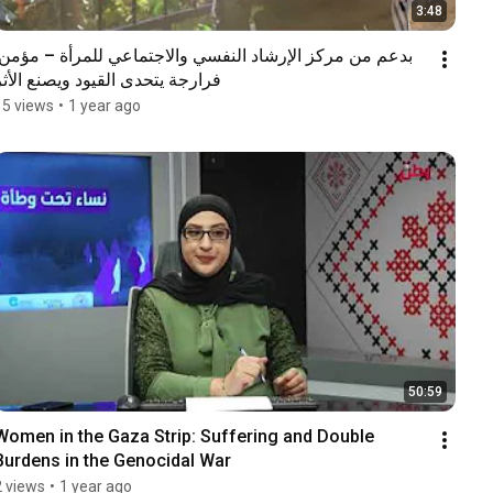
3:48
فرارجة يتحدى القيود ويصنع الأثر
15 views
•
1 year ago
50:59
Women in the Gaza Strip: Suffering and Double 
Burdens in the Genocidal War
2 views
•
1 year ago