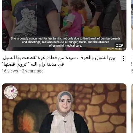
2:29
سيدة من غزة، أمٌ لشابين مريضين بالسرطان، تروي قصتها 
بين الشوق والخوف، سيدة من قطاع غزة تقطعت بها السبل 
في مدينة رام الله " تروي قصتها"
16 views
•
2 years ago