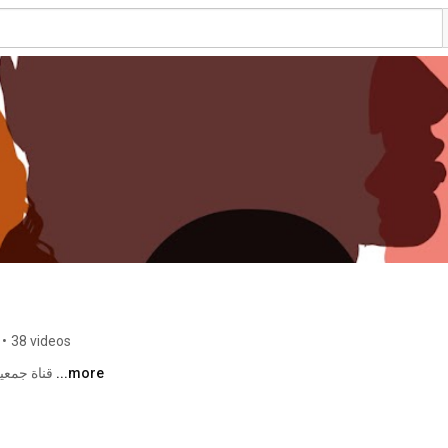
•
38 videos
قناة جمعية مركز الارشاد النفسي  - الاجتماعي للمرأة 
...more