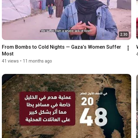
2:30
From Bombs to Cold Nights — Gaza’s Women Suffer 
Most
41 views
•
11 months ago