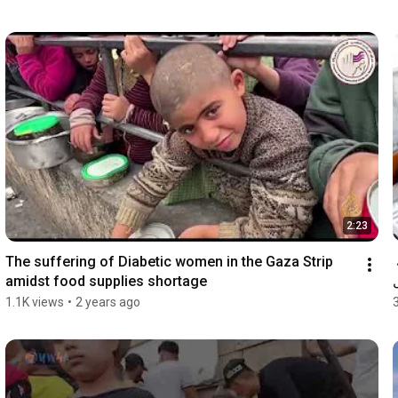
2:23
The suffering of Diabetic women in the Gaza Strip 
مركز الإرشاد النفسي والاجتماعي للمرأة يطلق كراسة 
amidst food supplies shortage
1.1K views
•
2 years ago