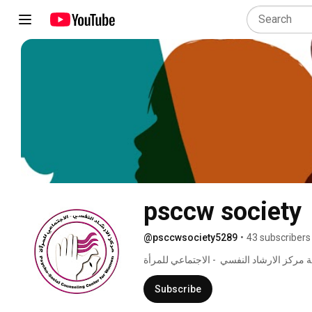
psccw society
@psccwsociety5289
•
43 subscribers
Subscribe