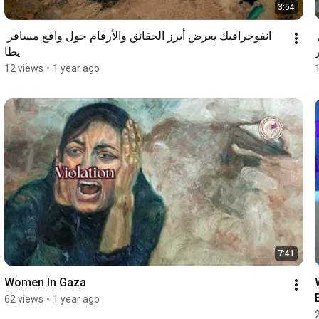
3:54
بدعم من مركز الإرشاد النفسي والاجتماعي للمرأة – مؤمن 
انفوجرافيك يعرض أبرز الحقائق والأرقام حول واقع مسافر 
يطا
12 views
•
1 year ago
7:41
Women In Gaza
62 views
•
1 year ago