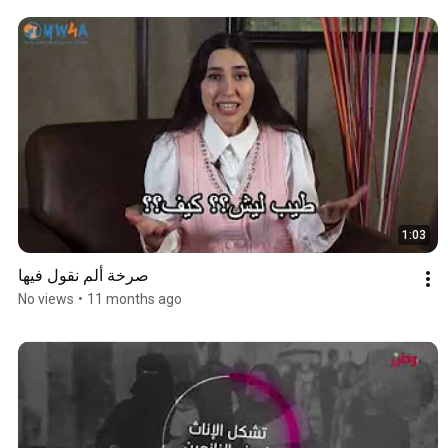
1:03
صرخة ألم نقول فيها
No views
•
11 months ago