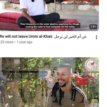
7:51
We will not leave Umm al-Khair. عن أم الخير لن نرحل
425 views
•
1 year ago