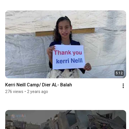
5:12
Kerri Neill Camp/ Dier AL- Balah
276 views
•
2 years ago