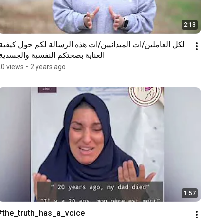
2:13
العناية بصحتكم النفسية والجسدية.
20 views
•
2 years ago
1:57
#the_truth_has_a_voice