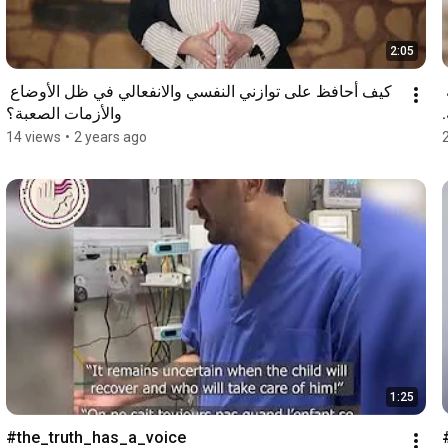
2:05
لكل العاملين/ات الميدانيين/ات هذه الرسالة لكم حول كيفية 
كيف أحافظ على توازني النفسي والانفعالي في ظل الأوضاع 
والأزمات الصعبة؟
14 views
•
2 years ago
1:25
#the_truth_has_a_voice