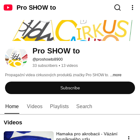
Pro SHOW to
Pro SHOW to
@proshowto8900
33 subscribers
•
13 videos
Propagační videa cirkusových produktů značky Pro SHOW to. 
...more
Subscribe
Home
Videos
Playlists
Search
Videos
Hamaka pro akrobacii - Vázání
prusíkového uzlu