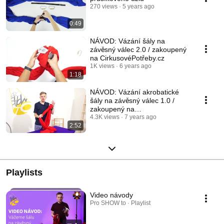
270 views
5 years ago
0:49
NÁVOD: Vázání šály na
závěsný válec 2.0 / zakoupený
na CirkusovéPotřeby.cz
1K views
6 years ago
1:18
NÁVOD: Vázání akrobatické
šály na závěsný válec 1.0 /
zakoupený na
CirkusovéPotřeby.cz
4.3K views
7 years ago
2:52
Playlists
Video návody
Pro SHOW to · Playlist