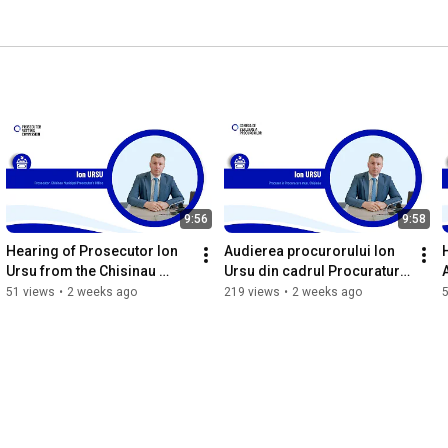
9:56
9:58
Hearing of Prosecutor Ion 
Audierea procurorului Ion 
Ursu from the Chisinau 
Ursu din cadrul Procuraturii 
Municipal Prosecutor’s 
municipiului Chișinău
51 views
•
2 weeks ago
219 views
•
2 weeks ago
Office