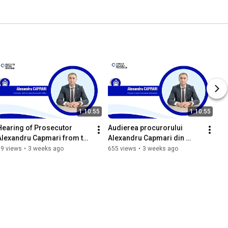
1:10:55
1:10:55
Hearing of Prosecutor 
Audierea procurorului 
Alexandru Capmari from the 
Alexandru Capmari din 
Anti-Corruption 
cadrul Procuraturii 
59 views
•
3 weeks ago
655 views
•
3 weeks ago
Prosecutor’s Office
Anticorupție