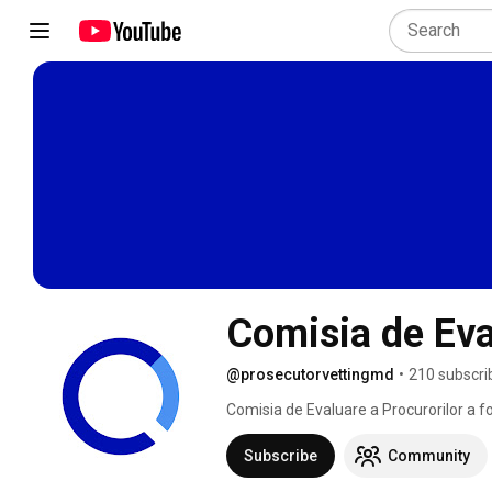
Comisia de Eva
@prosecutorvettingmd
•
210 subscri
Comisia de Evaluare a Procurorilor a fo
unică a integrității etice și financiare 
Subscribe
Community