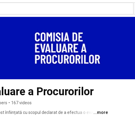
luare a Procurorilor
bers
•
167 videos
st înființată cu scopul declarat de a efectua o evaluare 
...more
a anumitor categorii de procurori din Moldova. 