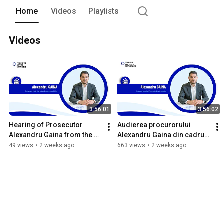
Home
Videos
Playlists
Videos
3:56:01
3:56:02
Hearing of Prosecutor 
Audierea procurorului 
Alexandru Gaina from the 
Alexandru Gaina din cadrul 
Anti-Corruption 
Procuraturii Anticorupție
49 views
•
2 weeks ago
663 views
•
2 weeks ago
Prosecutor’s Office