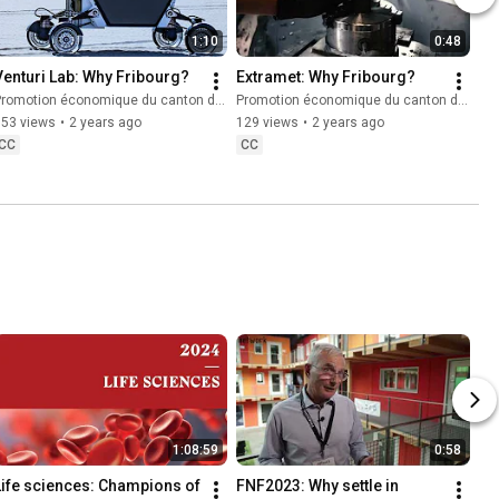
1:10
0:48
Venturi Lab: Why Fribourg?
Extramet: Why Fribourg?
romotion économique du canton de Fribourg
Promotion économique du canton de Fribourg
553 views
•
2 years ago
129 views
•
2 years ago
CC
CC
1:08:59
0:58
Life sciences: Champions of 
FNF2023: Why settle in 