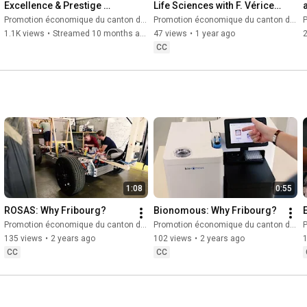
Excellence & Prestige 
Life Sciences with F. Véricel, 
[fribourg.swiss 2025]
R. Jenny, J. Krattiger
Promotion économique du canton de Fribourg
Promotion économique du canton de Fribourg
P
1.1K views
•
Streamed 10 months ago
47 views
•
1 year ago
CC
1:08
0:55
ROSAS: Why Fribourg?
Bionomous: Why Fribourg?
Promotion économique du canton de Fribourg
Promotion économique du canton de Fribourg
P
135 views
•
2 years ago
102 views
•
2 years ago
CC
CC