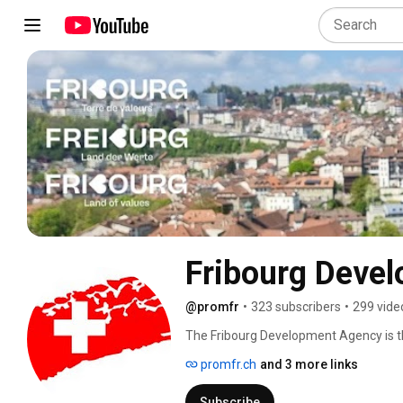
Fribourg Deve
@promfr
•
323 subscribers
•
299 vide
The Fribourg Development Agency is th
proximity to the relevant authorities, 
promfr.ch
and 3 more links
Subscribe