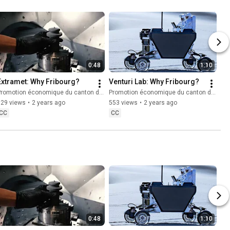
0:48
1:10
Extramet: Why Fribourg?
Venturi Lab: Why Fribourg?
romotion économique du canton de Fribourg
Promotion économique du canton de Fribourg
129 views
•
2 years ago
553 views
•
2 years ago
CC
CC
0:48
1:10