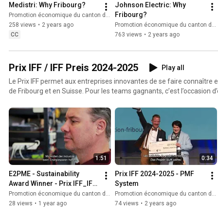
Medistri: Why Fribourg?
Johnson Electric: Why 
Fribourg?
Promotion économique du canton de Fribourg
258 views
•
2 years ago
Promotion économique du canton de Fribourg
CC
763 views
•
2 years ago
Prix IFF / IFF Preis 2024-2025
Play all
Le Prix IFF permet aux entreprises innovantes de se faire connaître 
de Fribourg et en Suisse. Pour les teams gagnants, c’est l’occasion d’
recevoir la récompense pour les nombreux efforts consentis. Der IFF-Preis verhilft innovativen
Unternehmen zu Anerkennung und Bekanntheit im Kanton Freiburg u
Gewinnerteams sehen sich in ihrer Arbeit bestätigt und werden fü
Anstrengungen belohnt.
1:51
0:34
E2PME - Sustainability 
Prix IFF 2024-2025 - PMF 
Award Winner - Prix IFF_IFF 
System
Preis 2024-2025 [FR] [st_Ut 
Promotion économique du canton de Fribourg
Promotion économique du canton de Fribourg
DE]
28 views
•
1 year ago
74 views
•
2 years ago