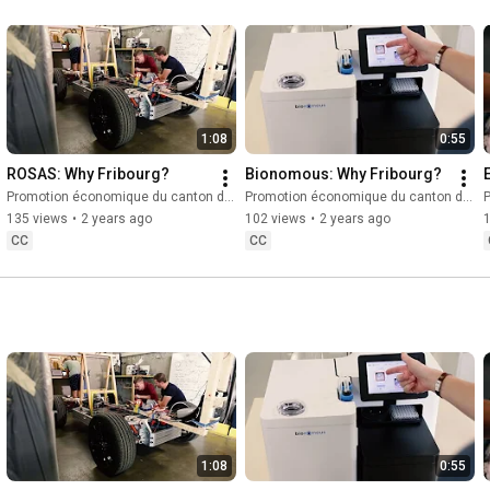
1:08
0:55
ROSAS: Why Fribourg?
Bionomous: Why Fribourg?
Promotion économique du canton de Fribourg
Promotion économique du canton de Fribourg
P
135 views
•
2 years ago
102 views
•
2 years ago
CC
CC
1:08
0:55