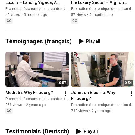
Luxury – Landry, Vignon, Adi, 
the Luxury Sector – Vignon, 
Amacker, Lévesque & 
Adi, Amacker, Landry, 
Promotion économique du canton de Fribourg
Promotion économique du canton de Fribourg
Krattiger
Lévesque & Krattiger
45 views
•
5 months ago
57 views
•
9 months ago
CC
CC
Témoignages (français)
Play all
0:57
0:54
Medistri: Why Fribourg?
Johnson Electric: Why 
Fribourg?
Promotion économique du canton de Fribourg
258 views
•
2 years ago
Promotion économique du canton de Fribourg
CC
763 views
•
2 years ago
Testimonials (Deutsch)
Play all