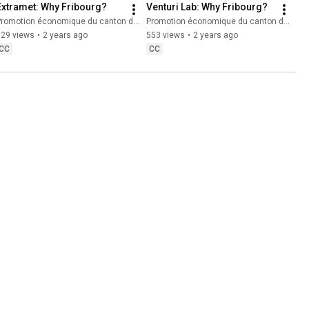
Extramet: Why Fribourg?
Venturi Lab: Why Fribourg?
romotion économique du canton de Fribourg
Promotion économique du canton de Fribourg
129 views
•
2 years ago
553 views
•
2 years ago
CC
CC