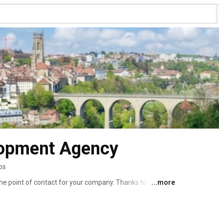
lopment Agency
os
e point of contact for your company. Thanks to our 
...more
we can support you quickly and pragmatically. 