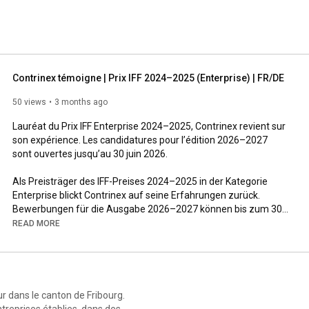
Contrinex témoigne | Prix IFF 2024–2025 (Enterprise) | FR/DE
50 views
3 months ago
Lauréat du Prix IFF Enterprise 2024–2025, Contrinex revient sur 
son expérience. Les candidatures pour l’édition 2026–2027 
sont ouvertes jusqu’au 30 juin 2026.

Als Preisträger des IFF-Preises 2024–2025 in der Kategorie 
Enterprise blickt Contrinex auf seine Erfahrungen zurück. 
Bewerbungen für die Ausgabe 2026–2027 können bis zum 30. 
Juni 2026 eingereicht werden.
READ MORE
ur dans le canton de Fribourg.
ntreprises établies, dans des