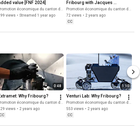
added value [FNF 2024]
Fribourg with Jacques 
Pasquier, Martin 
romotion économique du canton de Fribourg
Promotion économique du canton de Fribourg
Gonzenbach, Fabrice 
299 views
•
Streamed 1 year ago
72 views
•
2 years ago
Macherel
CC
0:48
1:10
Extramet: Why Fribourg?
Venturi Lab: Why Fribourg?
romotion économique du canton de Fribourg
Promotion économique du canton de Fribourg
129 views
•
2 years ago
553 views
•
2 years ago
CC
CC