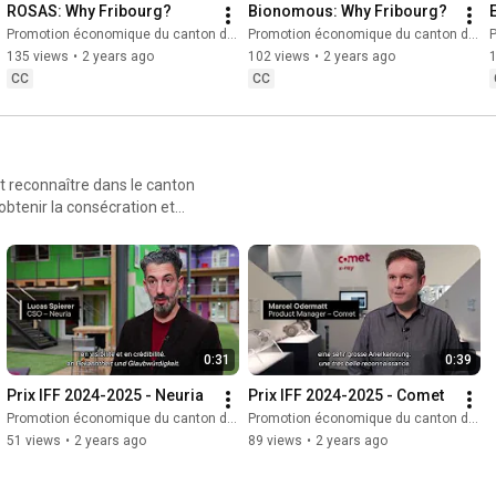
ROSAS: Why Fribourg?
Bionomous: Why Fribourg?
Promotion économique du canton de Fribourg
Promotion économique du canton de Fribourg
P
135 views
•
2 years ago
102 views
•
2 years ago
CC
CC
et reconnaître dans le canton
obtenir la consécration et
nd in der Schweiz. Die
r die unternommenen
0:31
0:39
Prix IFF 2024-2025 - Neuria
Prix IFF 2024-2025 - Comet
Promotion économique du canton de Fribourg
Promotion économique du canton de Fribourg
51 views
•
2 years ago
89 views
•
2 years ago