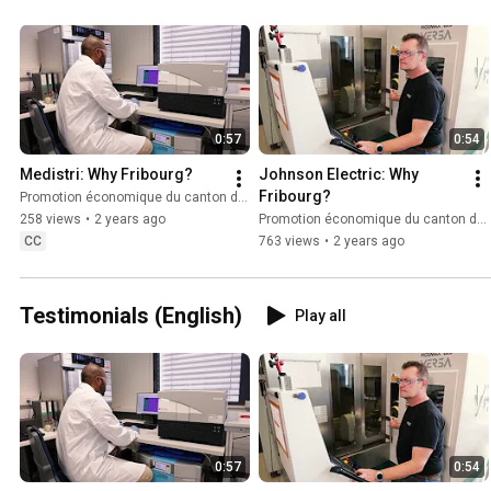
0:57
0:54
Medistri: Why Fribourg?
Johnson Electric: Why 
Fribourg?
Promotion économique du canton de Fribourg
258 views
•
2 years ago
Promotion économique du canton de Fribourg
CC
763 views
•
2 years ago
Testimonials (English)
Play all
0:57
0:54