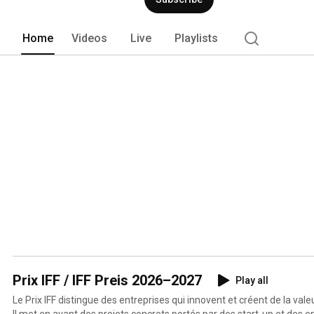
Home
Videos
Live
Playlists
Prix IFF / IFF Preis 2026–2027
Play all
Le Prix IFF distingue des entreprises qui innovent et créent de la vale
Il met en avant des projets concrets portés par des start-up et des e