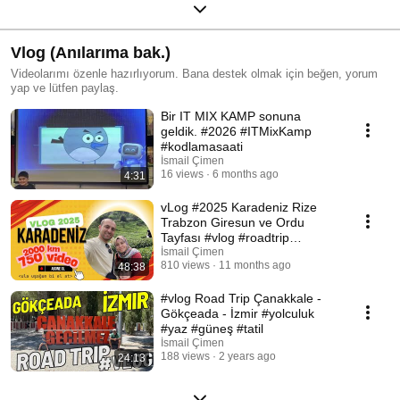
Vlog (Anılarıma bak.)
Videolarımı özenle hazırlıyorum. Bana destek olmak için beğen, yorum
yap ve lütfen paylaş.
Bir IT MIX KAMP sonuna
geldik. #2026 #ITMixKamp
#kodlamasaati
İsmail Çimen
16 views
6 months ago
4:31
vLog #2025 Karadeniz Rize
Trabzon Giresun ve Ordu
Tayfası #vlog #roadtrip
#karadeniz #trabzon #laz
İsmail Çimen
810 views
11 months ago
48:38
#vlog Road Trip Çanakkale -
Gökçeada - İzmir #yolculuk
#yaz #güneş #tatil
İsmail Çimen
188 views
2 years ago
24:13