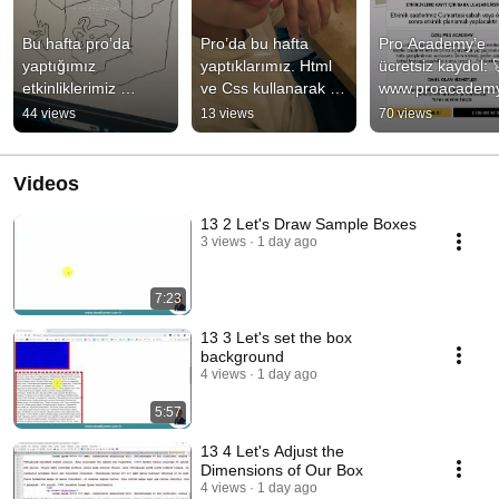
Bu hafta pro’da 
Pro’da bu hafta 
Pro Academy’e 
yaptığımız 
yaptıklarımız. Html 
ücretsiz kaydol: 
etkinliklerimiz 
ve Css kullanarak 
www.proacademy
#kodlama 
web sayfaları, resim 
m.tr #kodlamasaa
44 views
13 views
70 views
#webtasarım 
düzenleme ve robot 
#roblox #arduino  
#pictoblox #app 
🤖
#code
#arduino
Videos
13 2 Let's Draw Sample Boxes
3 views
1 day ago
7:23
13 3 Let's set the box
background
4 views
1 day ago
5:57
13 4 Let's Adjust the
Dimensions of Our Box
4 views
1 day ago