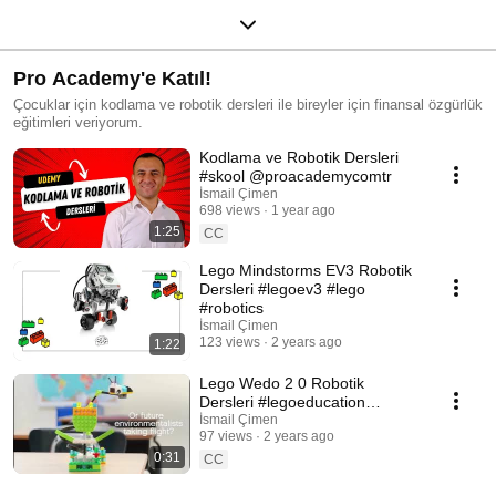
Pro Academy'e Katıl!
Çocuklar için kodlama ve robotik dersleri ile bireyler için finansal özgürlük
eğitimleri veriyorum.
Kodlama ve Robotik Dersleri
#skool @proacademycomtr
İsmail Çimen
698 views
1 year ago
1:25
CC
Lego Mindstorms EV3 Robotik
Dersleri #legoev3 #lego
#robotics
İsmail Çimen
123 views
2 years ago
1:22
Lego Wedo 2 0 Robotik
Dersleri #legoeducation
#legowedo #wedo2 #robotics
İsmail Çimen
97 views
2 years ago
#robotikkodlama #kodlama
0:31
CC