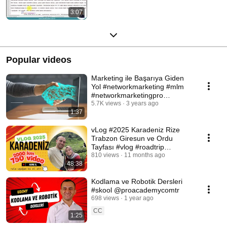
3:07
Popular videos
Marketing ile Başarıya Giden
Yol #networkmarketing #mlm
#networkmarketingpro
#proacademy
5.7K views
3 years ago
1:37
vLog #2025 Karadeniz Rize
Trabzon Giresun ve Ordu
Tayfası #vlog #roadtrip
#karadeniz #trabzon #laz
810 views
11 months ago
48:38
Kodlama ve Robotik Dersleri
#skool @proacademycomtr
698 views
1 year ago
CC
1:25