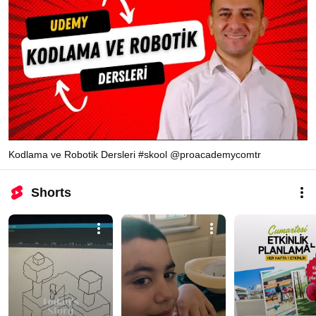
Kodlama ve Robotik Dersleri #skool @proacademycomtr
Shorts