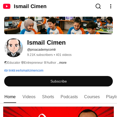
Ismail Cimen
Ismail Cimen
@proacademycomtr
9.21K subscribers
•
401 videos
🌏Educator 🤓Entrepreneur 💯Author 
...more
linktr.ee/ismailcimencom
Subscribe
Home
Videos
Shorts
Podcasts
Courses
Playli