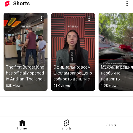
Shorts
The first Burger King 
Официально: всем 
Мужчина решил 
has officially opened 
школам запрещено 
необычно 
in Andijan: The long-
собирать деньги с 
подарить 
awaited opening 
родителей за 
культовый BMW,
83K views
91K views
1.2K views
took place in An...
аренду учебников 
украсив 
Согласно указу
автомобиль 
большим банто
Library
Home
Shorts