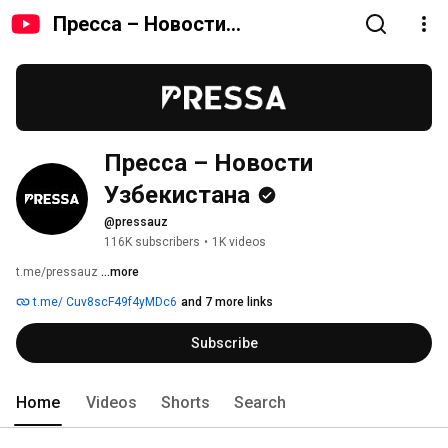
Пресса – Новости
Узбекистана
Пресса – Новости 
Узбекистана
@pressauz
116K subscribers
•
1K videos
t.me/pressauz 
...more
t.me/ Cuv8scF49f4yMDc6
and 7 more links
Subscribe
Home
Videos
Shorts
Search