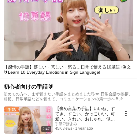
【感情の手話】嬉しい・悲しい・怒る…日常で使える10単語+例文
🔰Learn 10 Everyday Emotions in Sign Language!
初心者向けの手話🔰
初めての方へ、まず覚えたい手話をまとめました🖐️🪽 日常会話や挨拶、
相槌、日常単語などを覚えて、コミュニケーションの第一歩へ🦻🎶
【褒め言葉の手話】いいね、す
てき、すごい、かっこいい、可
愛い、きれい、おしゃれ、似合
う、おいしい、上手、拍手、お
手話♡ぽよみ
45K views
1 year ago
2:47
めでとう、ありがとう🤟【sign
language for compliments】