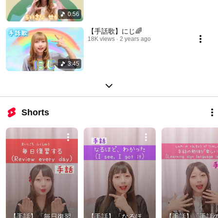
0:56
【手話歌】にじ🌈
18K views
2 years ago
3:45
Shorts
【手話】「毎日復習
【手話】「なるほ
【手話】「手話