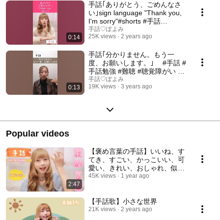
手話｢ありがとう、ごめんなさ
い｣sign language "Thank you,
I'm sorry"#shorts #手話
#signlanguage #ありがとう #
手話♡ぽよみ
25K views
2 years ago
0:14
ごめんなさい #会話力
手話｢分かりません。もう一
度、お願いします。｣ #手話 #
手話勉強 #難聴 #聴覚障がい #
手話学 #わからない #もう一度
手話♡ぽよみ
19K views
3 years ago
0:13
#お願いします #音声なし #手話
ってみた
Popular videos
【褒め言葉の手話】いいね、す
てき、すごい、かっこいい、可
愛い、きれい、おしゃれ、似合
う、おいしい、上手、拍手、お
45K views
1 year ago
2:47
めでとう、ありがとう🤟【sign
language for compliments】
【手話歌】小さな世界
21K views
2 years ago