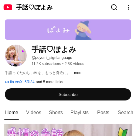
手話♡ぽよみ
手話♡ぽよみ
@poyomi_signlanguage
11.2K subscribers
•
2.8K videos
手話ってたのしい🤟を、もっと身近に。 
...more
lin.ee/XL5Rl34
and 5 more links
Subscribe
Home
Videos
Shorts
Playlists
Posts
Search