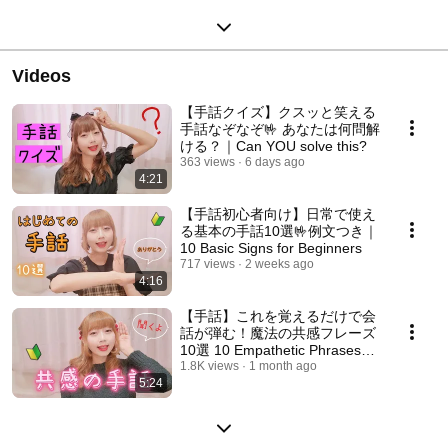
Videos
【手話クイズ】クスッと笑える
手話なぞなぞ🤟 あなたは何問解
ける？｜Can YOU solve this?
363 views
6 days ago
4:21
【手話初心者向け】日常で使え
る基本の手話10選🤟例文つき｜
10 Basic Signs for Beginners
717 views
2 weeks ago
4:16
【手話】これを覚えるだけで会
話が弾む！魔法の共感フレーズ
10選 10 Empathetic Phrases
That Make Conversations Flow
1.8K views
1 month ago
5:24
(Sign Language)