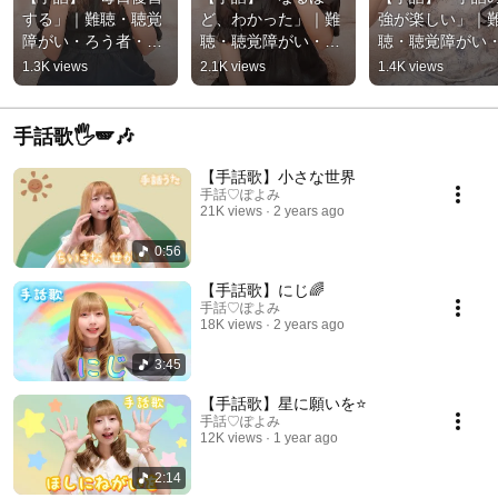
する」｜難聴・聴覚
ど、わかった」｜難
強が楽しい」｜
障がい・ろう者・初
聴・聴覚障がい・ろ
聴・聴覚障がい
心者向け｜日本手話
う者・初心者向け｜
う者・初心者向
1.3K views
2.1K views
1.4K views
（JSL）｜Japanese 
日本手話（JSL）｜
日本手話（JSL
Sign Language 
Japanese Sign 
Japanese Sign 
“Review every day” 
Language “I see, I 
Language “Learn
手話歌🖐️🪽🎶
#手話 #片耳難聴 #難
got it” #手話 #片耳難
sign language is 
聴者
聴 #難聴者
【手話歌】小さな世界
手話♡ぽよみ
21K views
2 years ago
0:56
【手話歌】にじ🌈
手話♡ぽよみ
18K views
2 years ago
3:45
【手話歌】星に願いを⭐
手話♡ぽよみ
12K views
1 year ago
2:14