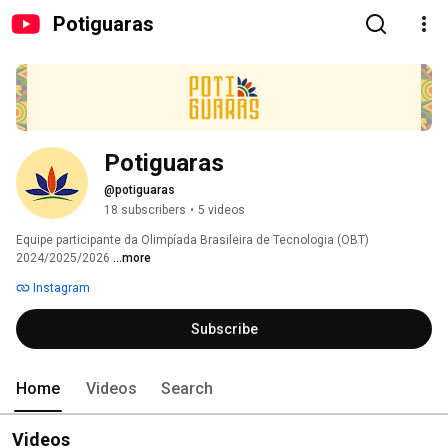
Potiguaras
Potiguaras
@potiguaras
18 subscribers
•
5 videos
Equipe participante da Olimpíada Brasileira de Tecnologia (OBT) 
2024/2025/2026 
...more
Instagram
Subscribe
Home
Videos
Search
Videos