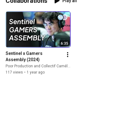
Collaborations
Play all
6:35
Sentinel x Gamers 
Assembly (2024)
Poor Production and Collectif Caméléon
117 views
•
1 year ago