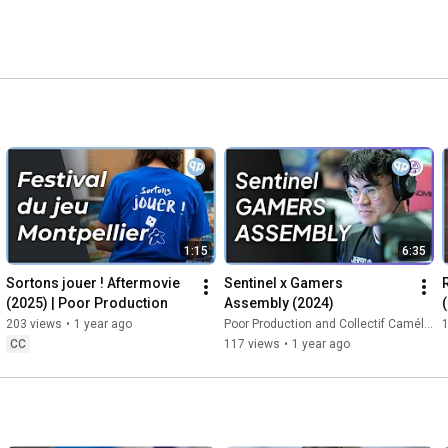
1:15
6:35
Sortons jouer ! Aftermovie 
Sentinel x Gamers 
(2025) | Poor Production
Assembly (2024)
203 views
•
1 year ago
Poor Production and Collectif Caméléon
1
CC
117 views
•
1 year ago