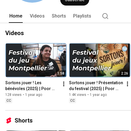
Home
Videos
Shorts
Playlists
Videos
1:58
2:26
Sortons jouer ! Les 
Sortons jouer ! Présentation 
bénévoles (2025) | Poor 
du festival (2025) | Poor 
Production
Production
128 views
•
1 year ago
1.4K views
•
1 year ago
CC
CC
Shorts