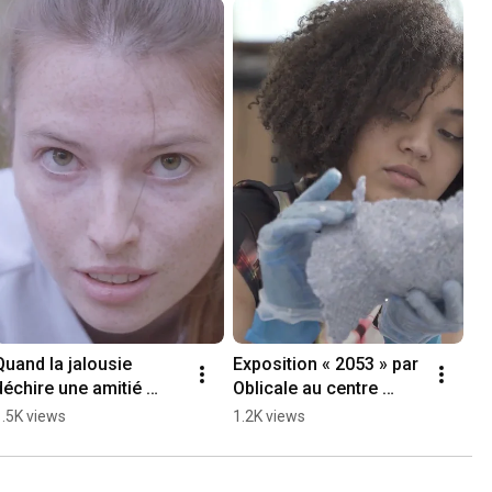
Quand la jalousie 
Exposition « 2053 » par 
déchire une amitié 
Oblicale au centre 
dans une rivalité 
Camille-Claudel 🖼️ 
1.5K views
1.2K views
sportive intense 💔 
#poorprod #exposition 
#48hourfilmproject
#clermontferrand