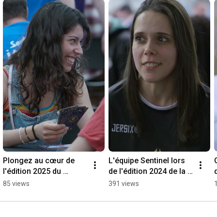
Plongez au cœur de 
L'équipe Sentinel lors 
l'édition 2025 du 
de l'édition 2024 de la 
@festivaldujeudemont
@gamersassembly 🎮 
85 views
391 views
pellier 🎲 #aftermovie 
#poorprod #esports
#jeudesociété