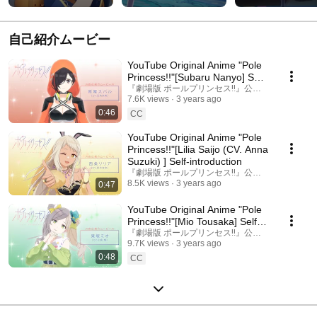
#shorts
）#shorts
南曜スバル（CV:
向未南 ）#shorts
自己紹介ムービー
YouTube Original Anime "Pole
Princess!!"[Subaru Nanyo] Self-
introduction
『劇場版 ポールプリンセス‼』公式チャンネル
7.6K views
3 years ago
0:46
CC
YouTube Original Anime "Pole
Princess!!"[Lilia Saijo (CV. Anna
Suzuki) ] Self-introduction
『劇場版 ポールプリンセス‼』公式チャンネル
8.5K views
3 years ago
0:47
YouTube Original Anime "Pole
Princess!!"[Mio Tousaka] Self-
introduction
『劇場版 ポールプリンセス‼』公式チャンネル
9.7K views
3 years ago
0:48
CC