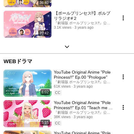
36:40
【ポールプリンセス‼︎】ポルプ
リラジオ#２
『劇場版 ポールプリンセス‼』公式チャンネル
3.1K views
3 years ago
39:42
WEBドラマ
YouTube Original Anime "Pole
Princess!!" Ep.00 "Prologue"
『劇場版 ポールプリンセス‼』公式チャンネル
61K views
3 years ago
6:02
CC
YouTube Original Anime "Pole
Princess!!" Ep.01 "Teach me to
Pole Dance!"
『劇場版 ポールプリンセス‼』公式チャンネル
38K views
3 years ago
5:15
CC
YouTube Original Anime "Pole