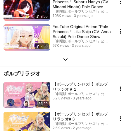
Princess!!" Subaru Nanyo (CV.
Minami Hinata) Pole Dance
Show movie
『劇場版 ポールプリンセス‼』公式チャンネル
108K views
3 years ago
2:55
YouTube Original Anime "Pole
Princess!!" Lilia Saijo (CV. Anna
Suzuki) Pole Dance Show
movie
『劇場版 ポールプリンセス‼』公式チャンネル
97K views
3 years ago
2:55
ポルプリラジオ
【ポールプリンセス‼︎】ポルプ
リラジオ＃１
『劇場版 ポールプリンセス‼』公式チャンネル
5.2K views
3 years ago
33:29
【ポールプリンセス‼︎】ポルプ
リラジオ#３
『劇場版 ポールプリンセス‼』公式チャンネル
2.6K views
2 years ago