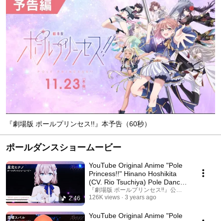
『劇場版 ポールプリンセス!!』本予告（60秒）
ポールダンスショームービー
YouTube Original Anime "Pole
Princess!!" Hinano Hoshikita
(CV. Rio Tsuchiya) Pole Dance
Show movie
『劇場版 ポールプリンセス‼』公式チャンネル
126K views
3 years ago
2:46
YouTube Original Anime "Pole