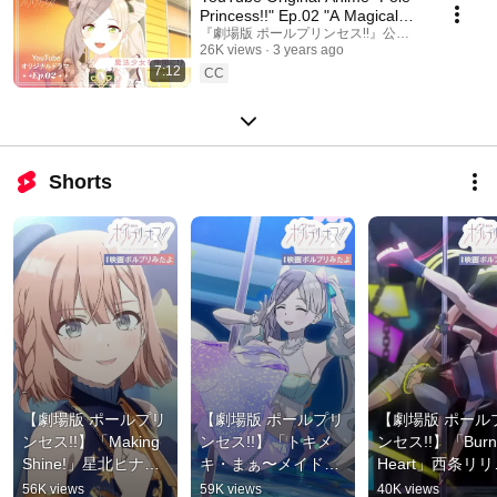
Princess!!" Ep.02 "A Magical
Girl Joins Us?!"
『劇場版 ポールプリンセス‼』公式チャンネル
26K views
3 years ago
7:12
CC
Shorts
【劇場版 ポールプリ
【劇場版 ポールプリ
【劇場版 ポール
ンセス!!】「Making 
ンセス!!】「トキメ
ンセス!!】「Burni
Shine!」星北ヒナノ
キ・まぁ〜メイド」
Heart」西条リ
（CV: #土屋李央 ）
東坂ミオ（#小倉唯 
（CV: #鈴木杏奈
56K views
59K views
40K views