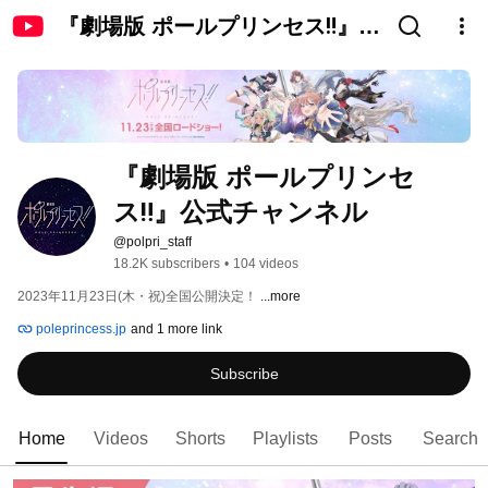
『劇場版 ポールプリンセス‼』公
式チャンネル
『劇場版 ポールプリンセ
ス‼』公式チャンネル
@polpri_staff
18.2K subscribers
•
104 videos
2023年11月23日(木・祝)全国公開決定！ 
...more
poleprincess.jp
and 1 more link
Subscribe
Home
Videos
Shorts
Playlists
Posts
Search