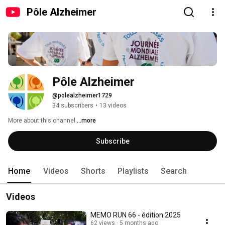
Pôle Alzheimer
Pôle Alzheimer
@polealzheimer1729
34 subscribers
•
13 videos
More about this channel
...more
Subscribe
Home
Videos
Shorts
Playlists
Search
Videos
MEMO RUN 66 - édition 2025
62 views
5 months ago