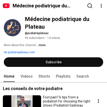
Médecine podiatrique du
Plateau
Médecine podiatrique du 
Plateau
@podiatreplateau
99 subscribers
•
14 videos
More about this channel
...more
podiatreplateau.com
Subscribe
Home
Videos
Shorts
Playlists
Search
Les conseils de votre podiatre
Foot pain? 6 tips from a
podiatrist for choosing the right
shoes | Podiatrist Gatineau