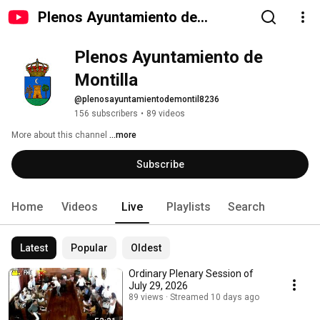
Plenos Ayuntamiento de
Montilla
Plenos Ayuntamiento de 
Montilla
@plenosayuntamientodemontil8236
156 subscribers
•
89 videos
More about this channel
...more
Subscribe
Home
Videos
Live
Playlists
Search
Latest
Popular
Oldest
Ordinary Plenary Session of
July 29, 2026
89 views
Streamed 10 days ago