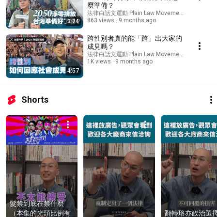
麼準備？
法律白話文運動 Plain Law Movement
863 views
9 months ago
3:24
跨性別者真的能「跨」出大家的
成見嗎？
法律白話文運動 Plain Law Movement
1K views
9 months ago
4:57
Shorts
髮禁到底在禁什麼
（本集的光頭比例有
翻轉珞亦政治選