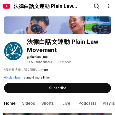
法律白話文運動 Plain Law
Movement
法律白話文運動 Plain Law 
Movement
@plainlaw_me
61.5K subscribers
•
1.6K videos
\我們是法律白話文運動/ 
...more
plainlaw.me
and 6 more links
Subscribe
Home
Videos
Shorts
Live
Podcasts
Playli