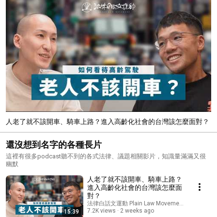
人老了就不該開車、騎車上路？進入高齡化社會的台灣該怎麼面對？
還沒想到名字的各種長片
這裡有很多podcast聽不到的各式法律、議題相關影片，知識量滿滿又很
幽默
人老了就不該開車、騎車上路？
進入高齡化社會的台灣該怎麼面
對？
法律白話文運動 Plain Law Movement
7.2K views
2 weeks ago
15:39