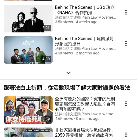
Behind The Scenes｜UG x 珞亦
《NANA》合作拍攝
法律白話文運動 Plain Law Movement
3.5K views
4 weeks ago
3:01
Behind The Scenes｜建國派對
形象照拍攝日
法律白話文運動 Plain Law Movement
4.3K views
2 months ago
4:39
跟著法白上街頭，從活動現場了解大家對議題的看法
亞洲有廢死的國家？冤罪的死刑
犯家屬怎麼面對親人離世？台灣
有可能廢死嗎？
法律白話文運動 Plain Law Movement
4.6K views
8 months ago
6:59
非核家園後首場大型氣候遊行，
2050 淨零排放，賴清德政府怎