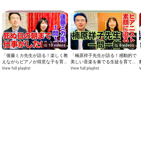
Content by Takuhiro To

━━━━━━━━━━━━━━━

●Books by Takuhiro To (11 books published to date, the 
https://www.pianoconsul.com/medias/
●"Helpful Lesson Planner for Piano Teachers!" supervised by 
10 videos
6 videos
https://www.ymm.co.jp/feature/lesson2...
「後藤ミカ先生が語る！楽しく教
「楠原祥子先生が語る！感動的で
https://www.instagram.com/piano_teach...
えながらピアノが得意な子を育て
美しい音楽を奏でる生徒を育てる
るピアノ指導の秘訣」2026年7月
ピアノ指導の秘訣」2026年6月号
View full playlist
View full playlist
V
https://twitter.com/takuhiroto
号
━━━━━━━━━━━━━━━

About Takuhiro To

━━━━━━━━━━━━━━━

Representative Director, Leeramuzika Co., Ltd.

Graduated from Iwate Prefectural Morioka Daiichi High School,

Graduated from Tokyo College of Music (Piano Department), 
and completed graduate studies at Tokyo Gakugei University.

Completed studies at the Hamburg Conservatory in Germany.
