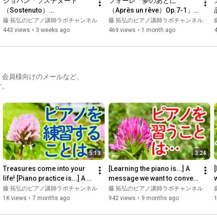
ショパン「ソステヌート
フォーレ「夢のあとに
https://sekimoto-ms.com/
vierstück veröffentlicht.
（Sostenuto）
（Après un rêve）Op.7-1」
KK.IVb/10（ワルツ 第17
（Gabriel Fauré、Arturo 
藤 拓弘のピアノ講師ラボチャンネル
藤 拓弘のピアノ講師ラボチャンネル
As you may know, Mr. Sekimoto is a world-renowned pianist 
番）」（演奏：藤 拓弘）#ピ
Luzzatti・編曲）（演奏 藤 拓
443 views
•
3 weeks ago
469 views
•
1 month ago
who won 4th place at the 15th International Chopin Piano 
アノ講師ラボ#隠れた名曲
弘）#ピアノ演奏 #八ヶ岳南
Competition.

麓 #フォーレ
Currently, in addition to his performance activities, he is also 
dedicated to teaching at his studio in Gifu City.

」会員様向けのメールなど、
す。
We have received many enthusiastic requests from our 
members, and we are pleased to announce that he will be 
appearing on "Piano Instructor Lab"!

In the March 2023 issue, we delivered "Part 1," and in the April 
issue, "Part 2."

We've already received a great deal of positive feedback from 
5:13
3:24
our members, and it seems they're already incorporating what 
they've learned into their lessons, along with the videos we've 
Treasures come into your 
[Learning the piano is...] A 
posted on our YouTube channel.

life! [Piano practice is...] A 
message we want to convey 
bouquet of words to share 
to all children who want to 
藤 拓弘のピアノ講師ラボチャンネル
藤 拓弘のピアノ講師ラボチャンネル
[Here are 3 supplementary videos for the March 2023 issue 
with piano stud...
learn piano an...
1K views
•
7 months ago
942 views
•
9 months ago
1
(Part 1)!]
