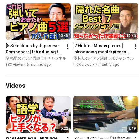
10:45
14:35
[5 Selections by Japanese 
[7 Hidden Masterpieces] 
Composers] Introducing the 
Introducing masterpieces 
must-play piano pieces with 
by composers you may not 
藤 拓弘のピアノ講師ラボチャンネル
藤 拓弘のピアノ講師ラボチャンネル
live performance...
have known about, with ...
833 views
•
6 months ago
1.6K views
•
7 months ago
Videos
5:22
2:49
Why Learning a Language 
メンデルスゾーン「無言歌 作