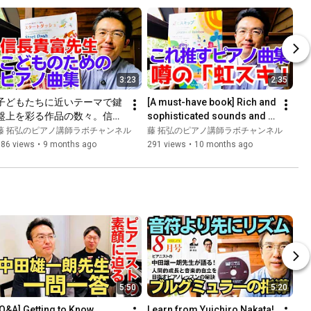
3:23
2:35
子どもたちに近いテーマで鍵
[A must-have book] Rich and 
盤上を彩る作品の数々。信長
sophisticated sounds and 
貴富「こどものためのピアノ
melodies. Yuki Takahashi's 
藤 拓弘のピアノ講師ラボチャンネル
藤 拓弘のピアノ講師ラボチャンネル
曲集　スタートダッシュ（カ
"Piano Collection...
186 views
•
9 months ago
291 views
•
10 months ago
ワイ出版）」藤拓弘がおすす
めのピアノ曲集⑭#ピアノ講
師ラボ#ピアノ曲集
5:50
5:20
[Q&A] Getting to Know 
Learn from Yuichiro Nakata! 