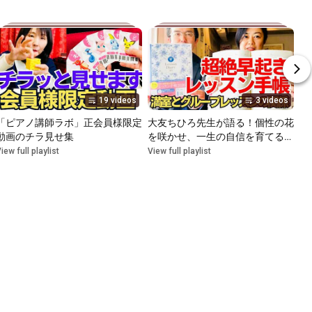
19 videos
3 videos
「ピアノ講師ラボ」正会員様限定
大友ちひろ先生が語る！個性の花
動画のチラ見せ集
を咲かせ、一生の自信を育てるピ
アノ指導の秘訣（2026年5月号）
iew full playlist
View full playlist