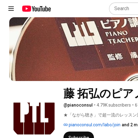
藤 拓弘のピ
@pianoconsul
•
4.79K subscribers
•
6
★「ながら聴き」で超一流のレッスン
pianoconsul.com/labo/join
and 2 m
Subscribe