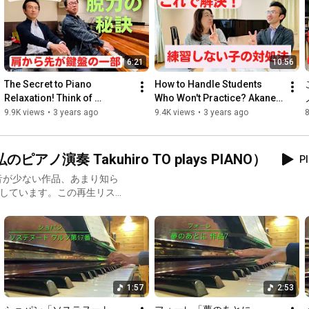
・・・　・・・　・・・　・・・

【A gift for those watching our YouTube channel】

A best collection of past interview audio from "Piano Instructor 
6:21
10:56
Lab"!

The Secret to Piano 
How to Handle Students 
Registration takes only 3 minutes! Listen now!

Relaxation! Think of 
Who Won't Practice? Akane 
Everything From Your 
Maruko's Secrets to Piano 
9.9K views
•
3 years ago
9.4K views
•
3 years ago
8
★4013 piano teachers were moved!

Shoulder Down as Part of 
Instruction (Piano Tea...
the Keys: ...
"Secrets of Piano Lessons from Top Instructors" - Smartphone 
奏 Takuhiro TO plays PIANO）
Pl
https://www.pianoconsul.com/freegift/
音が少ない作品、あまり知ら
開しています。この再生リスト
... ... ... ...

グ、カフェやドライブのお供
まの発表会の選曲や、ピアノ
Piano Instructor Lab Channel's Video Interview Series!

お役に立てていただけました
ライトピアノ。黒柳朝さん（黒
The 5th installment is the "second part" of our interview with 
ため、音がくるいやすかった
pianist Shohei Sekimoto.

好きなピアノです。★収録場所
1:57
2:53
ていますが、ご容赦ください…
enigen Klängen, wenig