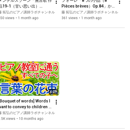
メンデルスゾーン「無言歌 作
フォーレ「8つの小品（8 
品19-1（甘い思い出）
Pièces brèves）Op.84」か
（Felix Mendelssohn Lieder 
ら第1曲「1.Capriccio」
藤 拓弘のピアノ講師ラボチャンネル
藤 拓弘のピアノ講師ラボチャンネル
ohne Worte Op.19-1）」（演
（Gabriel Fauré）（演奏 藤 
450 views
•
1 month ago
361 views
•
1 month ago
奏 藤 拓弘）#メンデルスゾー
拓弘）#ピアノ演奏#クラシ
ン#八ヶ岳
ック音楽#フォーレ
4:09
[Bouquet of words] Words I 
want to convey to children 
attending piano lessons ~ 
藤 拓弘のピアノ講師ラボチャンネル
Tweets from a mal...
.5K views
•
10 months ago