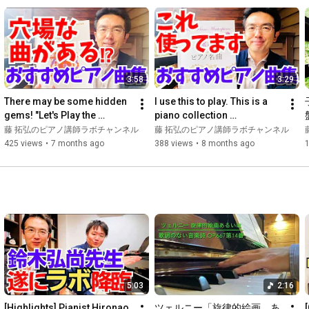
━━━━━━━━━━━━━━━

This channel delivers information that can be used in lessons 
starting today, for piano teachers nationwide.

Our company, Leeramusica Co., Ltd., has the philosophy of:

3:58
3:29
"Everything is for the sake of the students."

There may be some hidden 
I use this to play. This is a 
gems! "Let's Play the 
piano collection 
Our role as piano instructors is to impart the skills to live to the 
Romantic School (Ongaku 
recommended by Takuhiro 
藤 拓弘のピアノ講師ラボチャンネル
藤 拓弘のピアノ講師ラボチャンネル
children who will bear the future of society.

No Tomosha)" by Takuhiro 
Fuji, who has introduced 8...
425 views
•
7 months ago
388 views
•
8 months ago
F...
When piano teachers smile, students' smiles increase.

However, many piano teachers are lonely, lack information, and 
constantly worry, "Is this okay...?" while teaching.

Therefore, at our "Piano Instructor Lab," we deliver only truly 
useful information so that you can approach your daily lessons 
with confidence, pride, and peace of mind in your piano 
teaching.

5:03
2:16
Our philosophy remains unchanged in operating this channel.

[Highlights] Pianist Hironao 
ツェルニー「旋律的絵画、あ