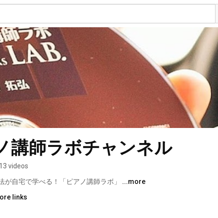
アノ講師ラボチャンネル
13 videos
法が自宅で学べる！「ピアノ講師ラボ」 
...more
ore links