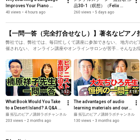
Improves Your Piano 
品30-1（瞑想）（Felix 
Playing: A Dramatic Student 
Mendelssohn Lieder ohne 
40 views
•
4 hours ago
260 views
•
5 days ago
Transformation! with Hiro...
Worte Op.30-1）」（演奏 藤 
拓弘）#メンデルスゾーン#
八ヶ岳
【一問一答（完全打合せなし）】著名なピアノ
弊社では、弊社では、毎日忙しくて講座に参加できない、 地方のピ
催されない、 オンライン講座やオンラインサロンが苦手… そんなお悩みを抱えるピアノの先生に
向けて、 ご自宅にいながら「音声」でピアノ指導法を学べる 「ピ
す。 https://www.pianoconsul.com/labo/ この音声教材の補足としてお届けしているのが、 「正会
員様限定動画」です。 ただ、せっかく著名な先生との対談動画を収録していますので、 一般の先
生にもご覧いただきたく、一般公開動画をアップ。 その中で、特に人気の「一問一答」動画がこ
ちらです。 著名なピアノの先生、第一線でご活躍のピアニストの方
考えて生活していらっしゃるのか。 そんな素顔に迫るこの「一問一
5:52
4:18
What Book Would You Take 
The advantages of audio 
to a Desert Island? A Q&A 
learning materials and our 
Revealing the True 
regular Q&A! (Piano 
藤 拓弘のピアノ講師ラボチャンネル
藤 拓弘のピアノ講師ラボチャンネル
Personality of a Pianist [S...
Instructor Lab Video Inter...
203 views
•
2 months ago
130 views
•
3 months ago