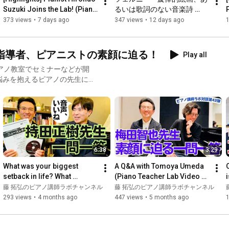
Suzuki Joins the Lab! (Piano 
るいは歌詞のない音楽詩 
If teachers who watch this can use these tips in their lessons 
Teacher Lab Video Interview 
Op.667 第14番」（Carl 
373 views
•
7 days ago
347 views
•
12 days ago
starting today, and if even small improvements bring smiles to 
Vol. 278) #...
Czerny Op.667-14）」（演
their students' faces...

奏 藤 拓弘）#ツェルニー #八
ヶ岳
指導者、ピアニストの素顔に迫る！
"Everything is for the sake of the students."

Play all
アノ教室でセミナーなどが開
We hope you will find this useful.

アノ講師ラボ」を展開していま
https://www.pianoconsul.com/labo/
Also, Takuhiro Fujii's email newsletter, subscribed to by 5,000 
は、 何が好きで、ふだん何を
piano teachers, is delivered every Saturday morning.

答」ぜひご覧ください。
6:38
3:29
It includes stories to boost your lesson motivation, and a section 
introducing books and piano instruction manuals, so we would 
What was your biggest 
A Q&A with Tomoya Umeda 
be delighted if you would register.

setback in life? What 
(Piano Teacher Lab Video 
lessons did you learn from 
Interview Vol. 252) 
藤 拓弘のピアノ講師ラボチャンネル
藤 拓弘のピアノ講師ラボチャンネル
your mentor? A Q&A with 
#PianoTeacherLab 
293 views
•
4 months ago
447 views
•
5 months ago
https://www.pianoconsul.com/mailmagaz...
Pr...
#TomoyaUmeda
━━━━━━━━━━━━━━━
