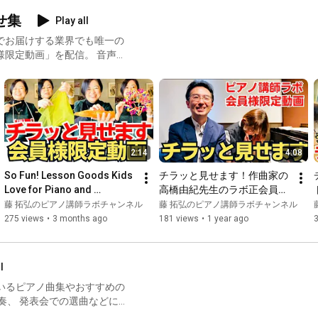
★This is the correct rhythm! A sense of rhythm and musical 
せ集
Play all
でお届けする業界でも唯一の
https://youtu.be/2X35lF-TxWA
る内容について、動画でお届
★This is the secret to piano playing! How to convey emotions 
https://youtu.be/cnHTf7vZThE
★This is the secret to relaxation! Play as if your shoulders and 
ul.com/labo/
2:14
4:08
https://youtu.be/OhsSKmYdPSM
So Fun! Lesson Goods Kids 
チラッと見せます！作曲家の
Incidentally, if you join "Piano Instructor Lab," you can purchase 
Love for Piano and 
高橋由紀先生のラボ正会員様
an audio interview with Mr. Shohei Sekimoto. It's convenient to 
Eurhythmics (A Sneak Peek 
限定動画（ピアノ講師ラボ動
藤 拓弘のピアノ講師ラボチャンネル
藤 拓弘のピアノ講師ラボチャンネル
listen to on your smartphone during your free time.

from the Lab Member-
画対談vol.211）#ピアノ講師
275 views
•
3 months ago
181 views
•
1 year ago
Please take this opportunity to start a new learning journey.

Exclus...
ラボ#高橋由紀先生
l
https://www.pianoconsul.com/labo/
ているピアノ曲集やおすすめの
━━━━━━━━━━━━━━━

奏、 発表会での選曲などにご
About the "Piano Instructor Lab" Channel
