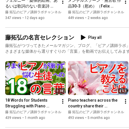
ツェルニー「旋律的絵画、あ
メンデルスゾーン「無言歌 作
bekannte, aber wundervolle Stücke... jede Woche wird ein solches Kla
るいは歌詞のない音楽詩 
品30-3（慰め）（Felix 
Op.667 第14番」（Carl 
Mendelssohn Lieder ohne 
藤 拓弘のピアノ講師ラボチャンネル
藤 拓弘のピアノ講師ラボチャンネル
Czerny Op.667-14）」（演
Worte Op.30-3）」（演奏 藤 
347 views
•
12 days ago
449 views
•
2 weeks ago
奏 藤 拓弘）#ツェルニー #八
拓弘）#メンデルスゾーン#
ヶ岳
八ヶ岳
藤拓弘の名言セレクション
Play all
藤拓弘がつづってきたメールマガジン、ブログ、「ピアノ講師ラボ
さまざまな媒体から選りすぐりの「言葉」を動画でお伝えしてみま
3:38
4:53
18 Words for Students 
Piano teachers across the 
Struggling with Piano 
country share their 
[Takuhiro Fuji's Word Series 
thoughts! [Teaching piano] 
藤 拓弘のピアノ講師ラボチャンネル
藤 拓弘のピアノ講師ラボチャンネル
Part 5] #PianoTeacherLab
Bouquet of words, Part 4...
439 views
•
1 month ago
493 views
•
5 months ago