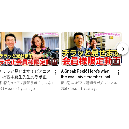
3:56
5:15
チラッと見せます！ピアニス
A Sneak Peek! Here’s what 
トの西本夏生先生のラボ正会
the exclusive member-only 
員様限定動画（ピアノ講師ラ
video with Naoto Omasa 
藤 拓弘のピアノ講師ラボチャンネル
藤 拓弘のピアノ講師ラボチャンネル
ボ動画対談vol.206）#ピアノ
looks like (Piano Teac...
309 views
•
1 year ago
286 views
•
1 year ago
講師ラボ#西本夏生先生