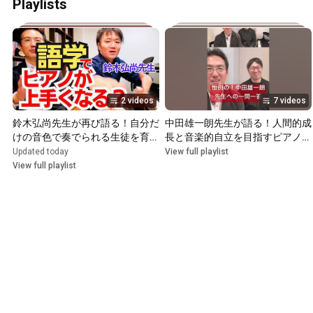
Playlists
2 videos
7 videos
鈴木弘尚先生が再び語る！自分だ
中田雄一朗先生が語る！人間的成
けの音色で奏でられる生徒を育て
長と音楽的自立を目指すピアノレ
る秘訣
ッスンの秘訣
Updated today
View full playlist
View full playlist