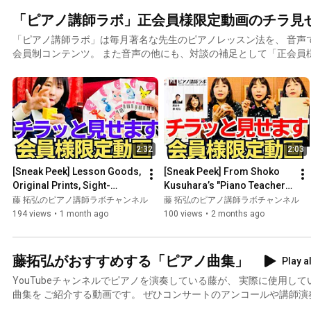
「ピアノ講師ラボ」正会員様限定動画のチラ見
「ピアノ講師ラボ」は毎月著名な先生のピアノレッスン法を、 音声
会員制コンテンツ。 また音声の他にも、対談の補足として「正会員様限定動画」を配信。 音声だ
けでは伝わりにくかった部分、動画があったほうが より理解が深ま
けしています。 「ピアノ講師ラボ」の会員様だけが視聴できる、 超限定の有料級の動画となりま
す。 こちらは新規ご入会の先生も、さかのぼって 限定動画を視聴いただけますので、 ご覧になり
たい先生はぜひご入会ください。 ★「ピアノ講師ラボ」正会員様限定動画公開ページ
https://www.pianoconsul.com/labochannel/ （正会員様は「マイページ」にログインしてご覧く
ださい） ★「ピアノ講師ラボ」の詳細はこちら https://www.pianocons
2:32
2:03
[Sneak Peek] Lesson Goods, 
[Sneak Peek] From Shoko 
Original Prints, Sight-
Kusuhara’s "Piano Teacher 
reading Time Cards, and 
Lab Member-Only Video" 
藤 拓弘のピアノ講師ラボチャンネル
藤 拓弘のピアノ講師ラボチャンネル
Poke-Cards 
(Piano Teacher Lab Video...
194 views
•
1 month ago
100 views
•
2 months ago
#PianoTeache...
藤拓弘がおすすめする「ピアノ曲集」
Play al
YouTubeチャンネルでピアノを演奏している藤が、 実際に使用し
曲集を ご紹介する動画です。 ぜひコンサートのアンコールや講師演
活用ください。