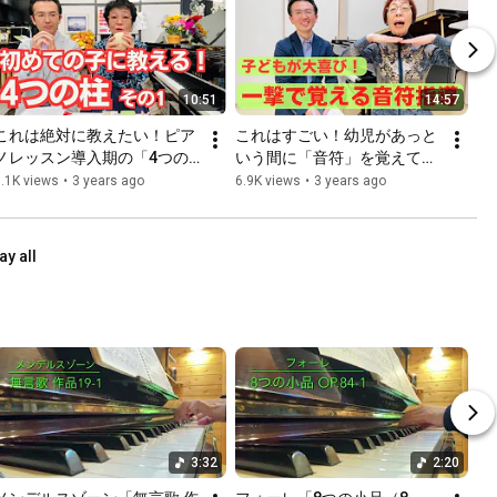
10:51
14:57
これは絶対に教えたい！ピア
これはすごい！幼児があっと
ノレッスン導入期の「4つの
いう間に「音符」を覚えてし
柱」（その1）（ピアノ講師
まうレッスン法（ピアノ講師
.1K views
•
3 years ago
6.9K views
•
3 years ago
ラボ動画対談vol.62）#ピア
ラボ動画対談vol.35）#ピア
ノ講師ラボ#藤原亜津子先生
ノ講師ラボ#田村智子先生
ay all
3:32
2:20