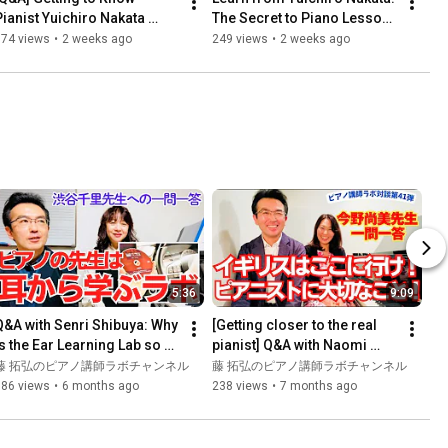
Pianist Yuichiro Nakata 
The Secret to Piano Lessons 
(Piano Teacher Lab Video 
That Foster Child 
174 views
•
2 weeks ago
249 views
•
2 weeks ago
Interview Vol. 277) #Piano...
Independence (August 20...
5:36
9:09
Q&A with Senri Shibuya: Why 
[Getting closer to the real 
is the Ear Learning Lab so 
pianist] Q&A with Naomi 
good? (Piano Teacher Lab 
Konno, who studied in the 
藤 拓弘のピアノ講師ラボチャンネル
藤 拓弘のピアノ講師ラボチャンネル
Video Discussion ...
UK for six years (P...
186 views
•
6 months ago
238 views
•
7 months ago