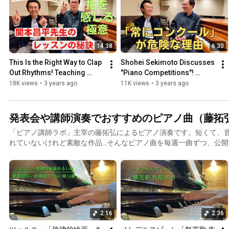
14:38
6:30
This Is the Right Way to Clap 
Shohei Sekimoto Discusses 
Out Rhythms! Teaching 
"Piano Competitions"! 
Pulse and Musical Clapping 
(Piano Teacher Lab Video 
18K views
•
3 years ago
11K views
•
3 years ago
from Early Childho...
Interview Vol. 33) #Pian...
発表会や講師演奏でおすすめのピアノ曲（藤拓弘のピアノ演
「ピアノ講師ラボ」主宰の藤拓弘によるピアノ演奏です。短くて、
れていないけれど素敵な作品…そんなピアノ曲を毎週一曲ずつ、公
は、しっとりした作品がメインですので、心を落ち着けるヒーリン
など、ゆったりと安心してお聴きいただけるかと思います。お子さ
の先生の講師演奏、コンサートのアンコール曲などの選曲の際に、
ら幸いです。★ピアノは、昭和40年代に作られたKAWAIのアップ
柳徹子さんのお母さま）が所有していたものです。古いピアノのの
り、ペダルがきしんだりしますが、味わい深い音がして、とても大
2:16
2:36
は八ヶ岳の麓にある秘密のアジトにて。ときどき鳥の鳴き声が入っ
Dies ist eine Klavierdarbietung von Takuhiro TO. Kurze Stücke mit w