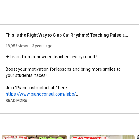
This Is the Right Way to Clap Out Rhythms! Teaching Pulse and Musical Clapping from Early Childho...
18,956 views
3 years ago
★Learn from renowned teachers every month!

Boost your motivation for lessons and bring more smiles to 
your students' faces!

https://www.pianoconsul.com/labo/
READ MORE
★Short but memorable and beautiful pieces…

Sometimes, I'll play such short piano pieces.

https://www.youtube.com/playlist?list...