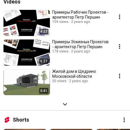
Videos
Примеры Рабочих Проектов -
архитектор Петр Першин
159 views
2 years ago
4:27
Примеры Эскизных Проектов
- архитектор Петр Першин
178 views
2 years ago
6:37
Жилой дом в Щедрино
Московской области
50 views
2 years ago
0:41
Shorts