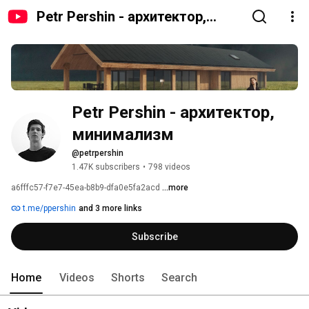
Petr Pershin - архитектор,
минимализм
Petr Pershin - архитектор, 
минимализм
@petrpershin
1.47K subscribers
•
798 videos
a6fffc57-f7e7-45ea-b8b9-dfa0e5fa2acd 
...more
t.me/ppershin
and 3 more links
Subscribe
Home
Videos
Shorts
Search