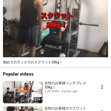
初めてのラックでのスクワット20kg！
Popular videos
女性のお客様ベンチプレス
30kg！
2.2K views
4 years ago
0:19
女性のお客様のスクワット