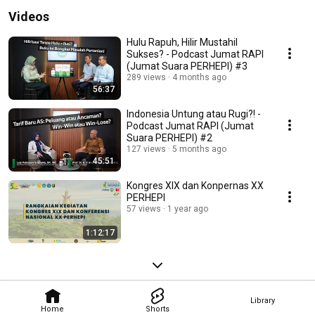
Videos
Hulu Rapuh, Hilir Mustahil
Sukses? - Podcast Jumat RAPI
(Jumat Suara PERHEPI) #3
289 views
4 months ago
56:37
Indonesia Untung atau Rugi?! -
Podcast Jumat RAPI (Jumat
Suara PERHEPI) #2
127 views
5 months ago
45:51
Kongres XIX dan Konpernas XX
PERHEPI
57 views
1 year ago
1:12:17
Library
Home
Shorts