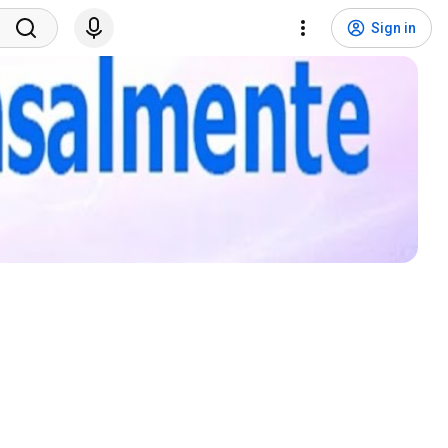
Sign in