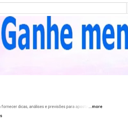
fornecer dicas, análises e previsões para apostas 
...more
bol e outros esportes populares, nosso objetivo é ajudar 
ks
 estratégicas e aumentarem suas chances de sucesso. 
s, estatísticas e tendências para entregar conteúdo 