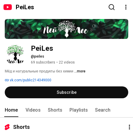
PeiLes
PeiLes
@peiles
69 subscribers
•
22 videos
Мёд и натуральные продукты без химии 
...more
vk.com/public214349000
Subscribe
Home
Videos
Shorts
Playlists
Search
Shorts