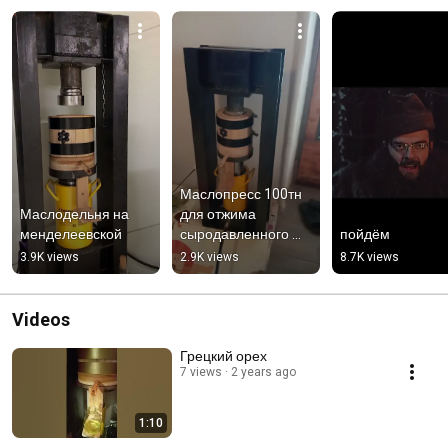
Маслопресс 100тн 
Маслодельня на 
для отжима 
менделеевской
сыродавленного 
пойдём
масла
3.9K views
2.9K views
8.7K views
Videos
Грецкий орех
7 views
2 years ago
1:10