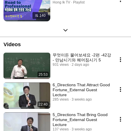
Hong Ik TV · Playlist
140
Videos
무엇이든 물어보세요 -2편 -42강
- 만남시기와 헤어짐시기 5
931 views
2 days ago
25:53
6_Directions That Attract Good
Fortune_External Guest
Lecture
285 views
3 weeks ago
22:40
5_Directions That Bring Good
Fortune_External Guest
Lecture
137 views
3 weeks ago