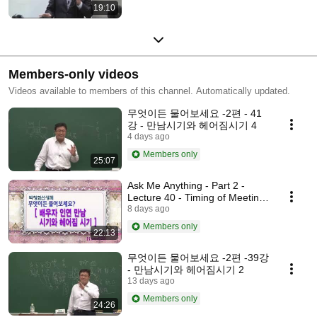
19:10
Members-only videos
Videos available to members of this channel. Automatically updated.
무엇이든 물어보세요 -2편 - 41
강 - 만남시기와 헤어짐시기 4
4 days ago
Members only
25:07
Ask Me Anything - Part 2 -
Lecture 40 - Timing of Meeting
and Parting 3
8 days ago
Members only
22:13
무엇이든 물어보세요 -2편 -39강
- 만남시기와 헤어짐시기 2
13 days ago
Members only
24:26