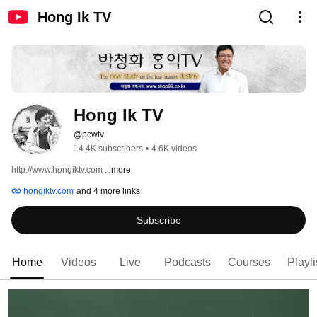
Hong Ik TV
Hong Ik TV
@pcwtv
14.4K subscribers
•
4.6K videos
http://www.hongiktv.com 
...more
hongiktv.com
and 4 more links
Subscribe
Home
Videos
Live
Podcasts
Courses
Playli