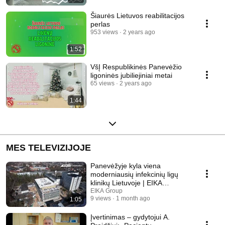
Šiaurės Lietuvos reabilitacijos
perlas
953 views
2 years ago
1:52
VšĮ Respublikinės Panevėžio
ligoninės jubiliejiniai metai
65 views
2 years ago
1:44
MES TELEVIZIJOJE
Panevėžyje kyla viena
moderniausių infekcinių ligų
klinikų Lietuvoje | EIKA
Construction
EIKA Group
9 views
1 month ago
1:05
Įvertinimas – gydytojui A.