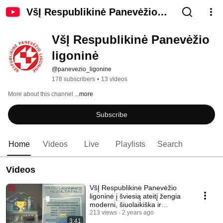
VšĮ Respublikinė Panevėžio
ligoninė
VšĮ Respublikinė Panevėžio 
ligoninė
@panevezio_ligonine
178 subscribers
•
13 videos
More about this channel
...more
Subscribe
Home
Videos
Live
Playlists
Search
Videos
VšĮ Respublikinė Panevėžio
ligoninė į šviesią ateitį žengia
moderni, šiuolaikiška ir
sustiprėjusi
213 views
2 years ago
3:41