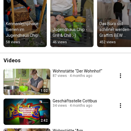
Kennenlernphase- 
Das Büro soll 
Bienen im 
Jugendhaus Chip - 
schöner werden- 
Jugendhaus Chip 🐝
Grill & Chill ;-)
Graffitti BEW 
🌻🍃🍯
Wuhlheide
58 views
46 views
452 views
Videos
Wohnstätte "Der Wohnhof"
87 views
4 months ago
1:02
Geschäftsstelle Cottbus
34 views
4 months ago
2:42
Wohnstätte "Am