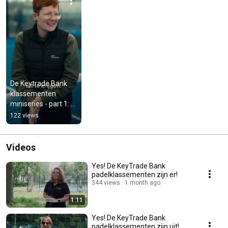
De Keytrade Bank 
klassementen 
miniseries - part 1: 
Greet #shorts
122 views
Videos
Yes! De KeyTrade Bank
padelklassementen zijn er!
344 views
1 month ago
1:11
Yes! De KeyTrade Bank
padelklassementen zijn uit!