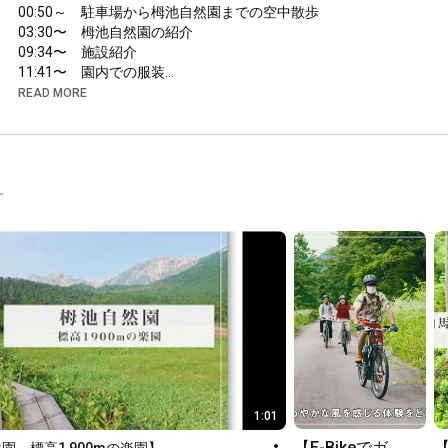
00:50
03:30
09:34
11:41
12:11
READ MORE
12:09
〜　栂池高原までのアクセス

ここは、栂池高原のゴンドラとロープウェイを経て、標高
1,900mまで到達できる日本でも有数の高層湿原で、様々な動植
物を観察することが出来ます。

す
晴れた日には白馬三山を中心とする山々を望むことが出来き、
季節ごとに見所が盛り沢山。

5月中旬は大雪原の雄大な景色。

6月中旬のミズバショウの大群落、シラネアオイ、チングルマ、
ニッコウキスゲの大群落。

7月から8月は多種多様な高山植物が咲き、

9月の湿原の草紅葉

10月初旬の見事な紅葉

紅葉が終わったあとのダケカンバの作る珍しい景色へと続いて
いきます。

どうぞ、標高1,900ｍの大自然を満喫してください。

1:01
【E-Bikeでガ