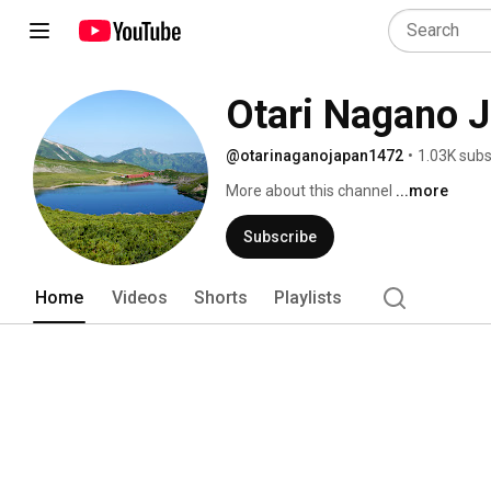
Otari Nagan
@otarinaganojapan1472
•
1.03K subs
More about this channel
...more
Subscribe
Home
Videos
Shorts
Playlists