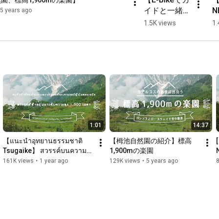
園、標高1,900mの楽園】
イドと一緒に
N
5 years ago
https://sizenen.otarimura.com/
秘境の旅】
1.5K views
1.
https://info-otari.jp/
1:01
14:37
【แนะนำอุทยานธรรมชาติ 
【栂池自然園の紹介】標高
Tsugaike】 สวรรค์บนความ
1,900mの楽園
สูง 1,900 เมตร #หุบเขาฮาคุบะ 
161K views
•
1 year ago
129K views
•
5 years ago
#โอตาริ