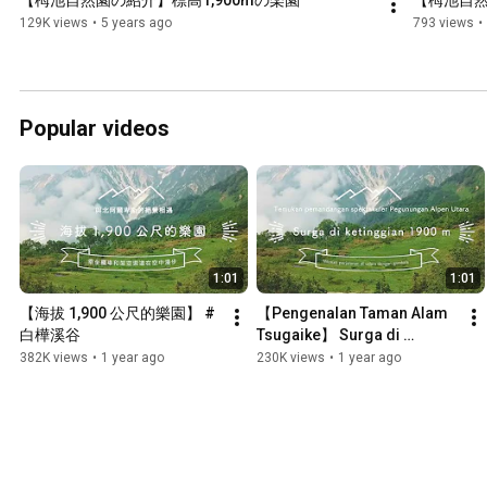
【栂池自然園の紹介】標高1,900mの楽園
【栂池自然
129K views
•
5 years ago
793 views
•
Popular videos
1:01
1:01
【海拔 1,900 公尺的樂園】 #
【Pengenalan Taman Alam 
白樺溪谷
Tsugaike】 Surga di 
ketinggian 1.900m 
382K views
•
1 year ago
230K views
•
1 year ago
#hakubavalley #otariano