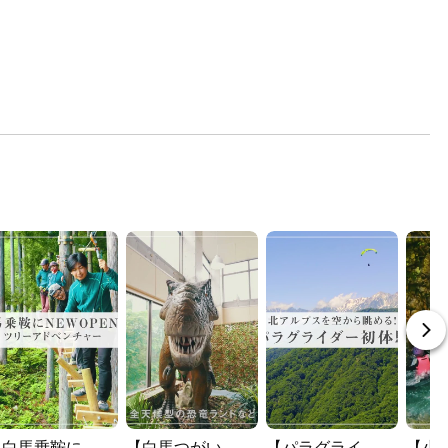
【白馬乗鞍に
【白馬つがい
【パラグライ
【小