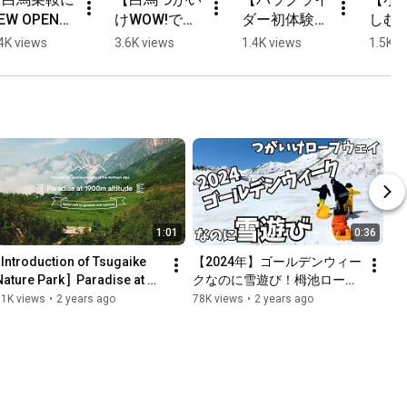
EW OPEN！
けWOW!で、
ダー初体験・
しむ
ツリーアドベ
新感覚アドベ
北アルプスを
シャ
4K views
3.6K views
1.4K views
1.5K v
ンチャー】
ンチャー！】
空から眺め
イミ
る！】
1:01
0:36
[ Introduction of Tsugaike 
【2024年】ゴールデンウィー
Nature Park ]  Paradise at 
クなのに雪遊び！栂池ロープ
1,900m elevation 
ウェイで行く大雪原
81K views
•
2 years ago
78K views
•
2 years ago
#hakubavalley #otari