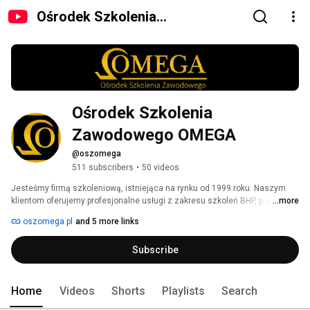
Ośrodek Szkolenia
Zawodowego OMEGA
Ośrodek Szkolenia 
Zawodowego OMEGA
@oszomega
511 subscribers
•
50 videos
Jesteśmy firmą szkoleniową, istniejąca na rynku od 1999 roku. Naszym 
klientom oferujemy profesjonalne usługi z zakresu szkoleń BHP, p. poż 
...more
oraz pierwszej pomocy przedmedycznej. 
oszomega.pl
and 5 more links
Subscribe
Home
Videos
Shorts
Playlists
Search