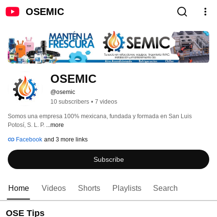
OSEMIC
OSEMIC
@osemic
10 subscribers
•
7 videos
Somos una empresa 100% mexicana, fundada y formada en San Luis 
Potosí, S. L. P. 
...more
Facebook
and 3 more links
Subscribe
Home
Videos
Shorts
Playlists
Search
OSE Tips