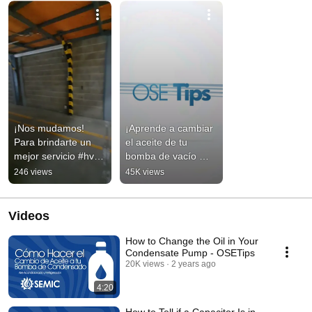
¡Nos mudamos! 
¡Aprende a cambiar 
Para brindarte un 
el aceite de tu 
mejor servicio #hvac 
bomba de vacío 
#minisplit #tienda 
HVAC en nuestro 
246 views
45K views
#nuevaubicacion
próximo videl en 
YouTube!
Videos
How to Change the Oil in Your
Condensate Pump - OSETips
20K views
2 years ago
4:20