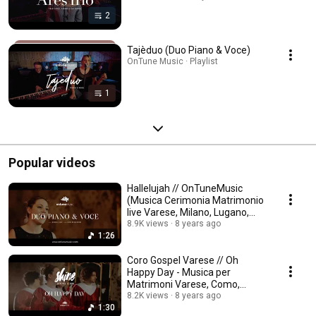
2
Tajèduo (Duo Piano & Voce)
OnTune Music · Playlist
1
Popular videos
Hallelujah // OnTuneMusic
(Musica Cerimonia Matrimonio
live Varese, Milano, Lugano,
Como)
8.9K views
8 years ago
1:26
Coro Gospel Varese // Oh
Happy Day - Musica per
Matrimoni Varese, Como,
Milano, Lugano, Ticino
8.2K views
8 years ago
1:30