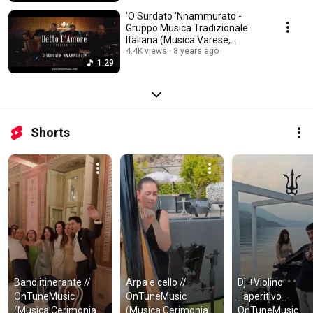
'O Surdato 'Nnammurato -
Gruppo Musica Tradizionale
Italiana (Musica Varese,
Lugano, Como)
4.4K views
8 years ago
1:29
Shorts
Band itinerante // 
Arpa e cello // 
Dj +Violino 
OnTuneMusic 
OnTuneMusic 
_aperitivo_ 
(Musica Cerimonia 
(Musica Cerimonia 
OnTuneMusic 