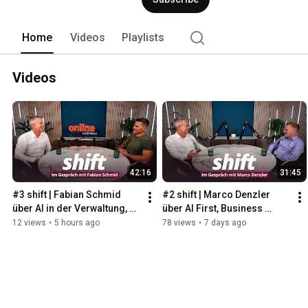
Home
Videos
Playlists
Videos
42:16
31:45
#3 shift | Fabian Schmid 
#2 shift | Marco Denzler 
über AI in der Verwaltung, 
über AI First, Business 
digitale Souveränität und 
Impact und den Faktor 
12 views
•
5 hours ago
78 views
•
7 days ago
den Wandel der Arbeit
Mensch