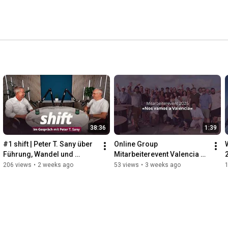
38:36
1:39
#1 shift | Peter T. Sany über 
Online Group 
Führung, Wandel und 
Mitarbeiterevent Valencia 
lebenslanges Lernen
2026
206 views
•
2 weeks ago
53 views
•
3 weeks ago