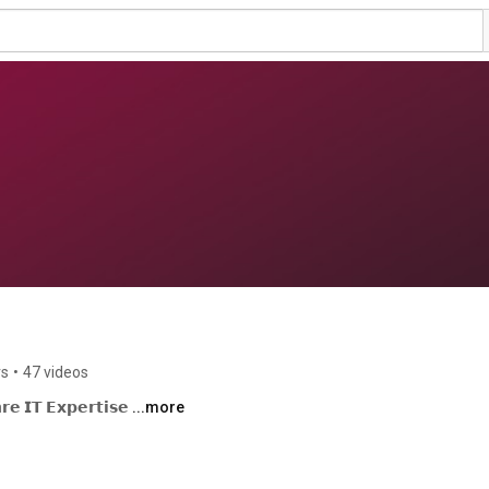
rs
•
47 videos
𝗲 𝗜𝗧 𝗘𝘅𝗽𝗲𝗿𝘁𝗶𝘀𝗲 
...more