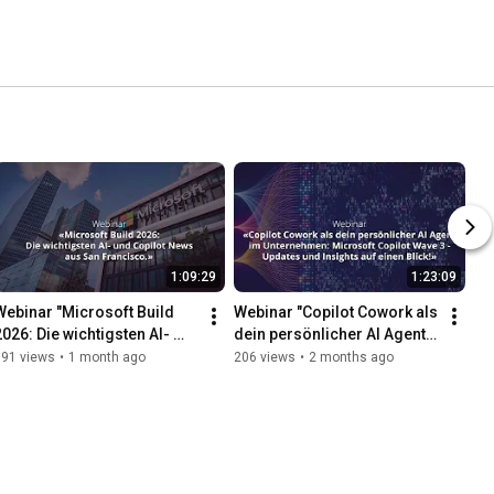
1:09:29
1:23:09
Webinar "Microsoft Build 
Webinar "Copilot Cowork als 
2026: Die wichtigsten AI- 
dein persönlicher AI Agent 
und Copilot News aus San 
im Unternehmen! / 05.2026
191 views
•
1 month ago
206 views
•
2 months ago
Francisco. / 06.2026