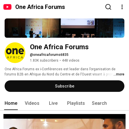
One Africa Forums
One Africa Forums
@oneafricaforums6835
1.83K subscribers
•
448 videos
One Africa Forums ex i-Conférences est leader dans l’organisation de 
forums B2B en Afrique du Nord du Centre et de l’Ouest visant à promouvoir 
...more
le partenariat sud-sud et favoriser l’investissement et le développement de 
secteurs stratégiques. 
Subscribe
Home
Videos
Live
Playlists
Search