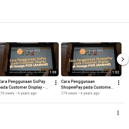
1:09
1:02
Cara Penggunaan GoPay 
Cara Penggunaan 
pada Customer Display - 
ShopeePay pada Customer 
Omega POS (Android)
Display - Omega POS 
179 views
•
6 years ago
179 views
•
6 years ago
(Android)