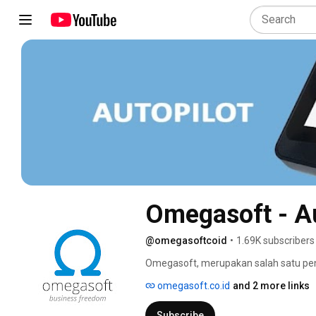
Omegasoft - Au
@omegasoftcoid
•
1.69K subscribers
Omegasoft, merupakan salah satu pen
Indonesia, yang telah berpengalaman 
omegasoft.co.id
and 2 more links
informasi dan komputasi. 
Subscribe