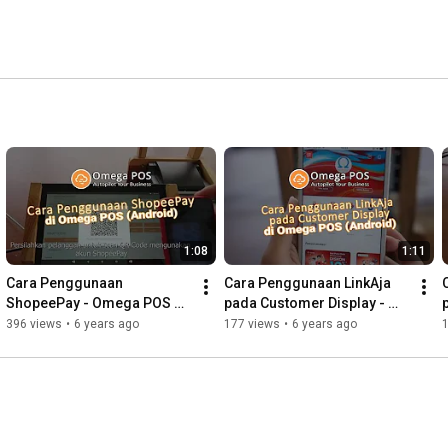
1:08
1:11
Cara Penggunaan 
Cara Penggunaan LinkAja 
ShopeePay - Omega POS 
pada Customer Display - 
(Android)
Omega POS (Android)
396 views
•
6 years ago
177 views
•
6 years ago