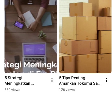
5 Strategi 
5 Tips Penting 
Meningkatkan 
Amankan Tokomu Saat 
Penjualan di Era Digital
Banjir
350 views
126 views