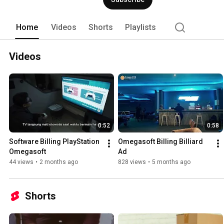
Home
Videos
Shorts
Playlists
Videos
0:52
0:58
Software Billing PlayStation 
Omegasoft Billing Billiard 
Omegasoft
Ad
44 views
•
2 months ago
828 views
•
5 months ago
Shorts