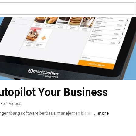
topilot Your Business
•
81 videos
gembang software berbasis manajemen bisnis, dari 
...more
lebih dari 8 tahun, dalam pengembangan teknologi 