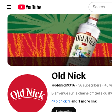
Old Nick
@oldnick9316
•
56 subscribers
•
45 v
Bienvenue sur la chaîne officielle du rhu
oldnick.fr
and 1 more link
Subscribe