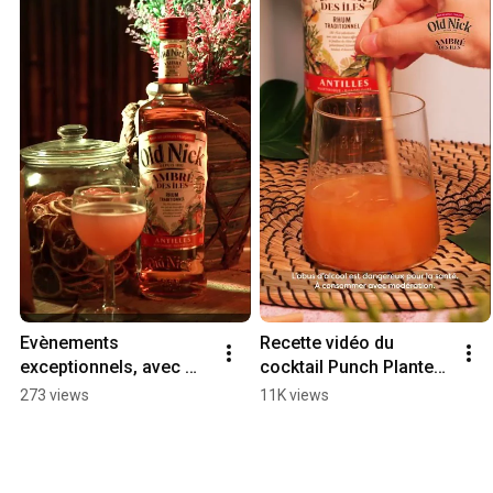
Evènements 
Recette vidéo du 
exceptionnels, avec 
cocktail Punch Planteur 
Secret Jungle plongez 
au rhum Old Nick 
273 views
11K views
dans l'univers du rhum 
Ambré des Îles
Ambré des Îles Old Nick