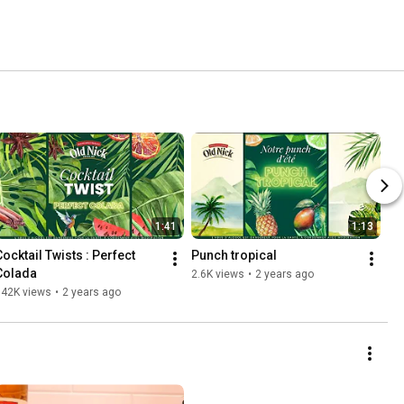
1:41
1:13
ocktail Twists : Perfect 
Punch tropical
Colada
2.6K views
•
2 years ago
142K views
•
2 years ago