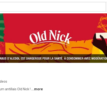
ideos
m antillais Old Nick ! 
...more