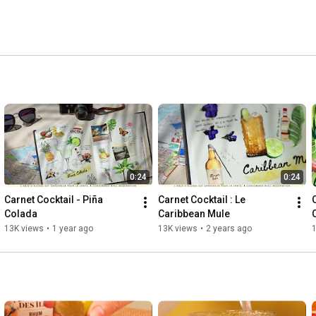
0:24
0:24
Carnet Cocktail - Piña 
Carnet Cocktail : Le 
C
Colada
Caribbean Mule
13K views
•
1 year ago
13K views
•
2 years ago