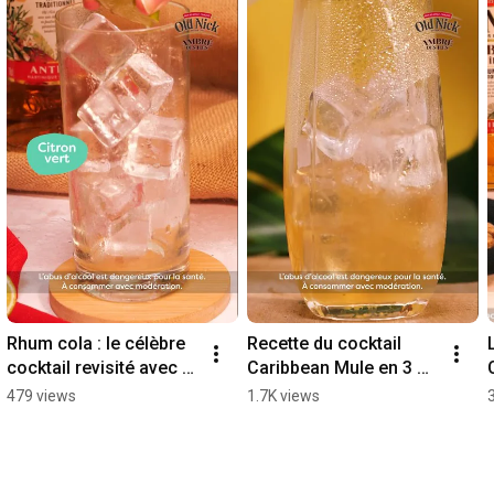
Rhum cola : le célèbre 
Recette du cocktail 
cocktail revisité avec 
Caribbean Mule en 3 
du rhum Ambré des Îles 
étapes avec du rhum 
479 views
1.7K views
Old Nick
Ambré des Îles Old 
Nick, à découvrir !