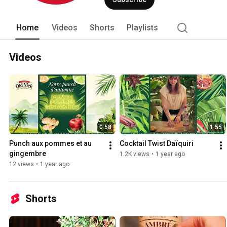
Home
Videos
Shorts
Playlists
Videos
0:58
1:55
Punch aux pommes et au 
Cocktail Twist Daïquiri
gingembre
1.2K views
•
1 year ago
12 views
•
1 year ago
Shorts