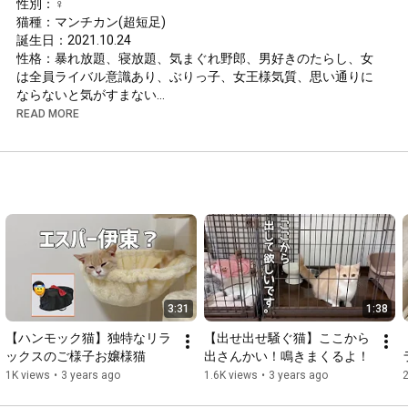
性別：♀

猫種：マンチカン(超短足)

誕生日：2021.10.24

性格：暴れ放題、寝放題、気まぐれ野郎、男好きのたらし、女
は全員ライバル意識あり、ぶりっ子、女王様気質、思い通りに
ならないと気がすまない

※飼い主の性格と同じです

READ MORE
＃猫
＃子猫
＃マンチカン
＃おじゃる
Instagram→ 
https://instagram.com/ojaruneko?utm_m...
@ojaruneko
3:31
1:38
【ハンモック猫】独特なリラ
【出せ出せ騒ぐ猫】ここから
ックスのご様子お嬢様猫
出さんかい！鳴きまくるよ！
1K views
•
3 years ago
1.6K views
•
3 years ago
2