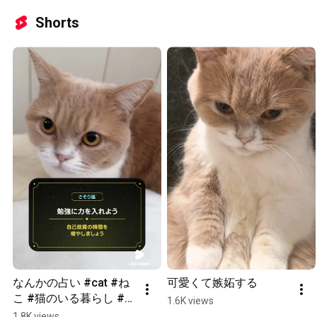
Shorts
なんかの占い #cat #ね
可愛くて嫉妬する
こ #猫のいる暮らし #子
1.6K views
猫 #ネコ #猫好きさんと
1.8K views