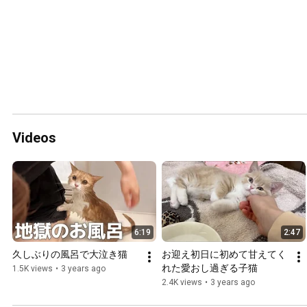
Videos
6:19
2:47
久しぶりの風呂で大泣き猫
お迎え初日に初めて甘えてく
れた愛おし過ぎる子猫
1.5K views
•
3 years ago
2.4K views
•
3 years ago