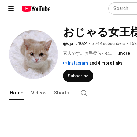
おじゃる女王
@ojaru1024
•
5.74K subscribers
•
162
素人です。お手柔らかに。 
...more
Instagram
and 4 more links
Subscribe
Home
Videos
Shorts