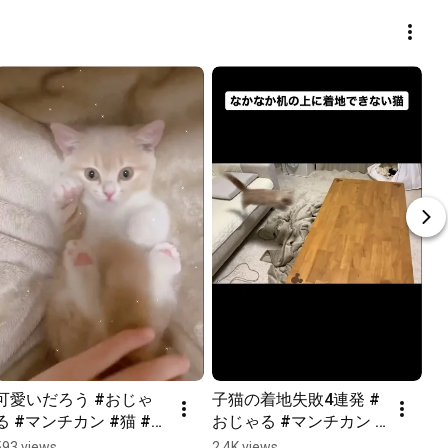
可愛いだろう #おじゃ
子猫の着地失敗4連発 #
る #マンチカン #猫 #子
おじゃる #マンチカン #
猫 #shorts
猫 #子猫 #shorts
593 views
2.4K views