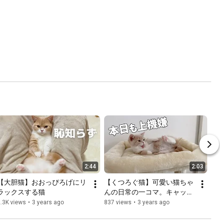
2:44
2:03
【大胆猫】おおっぴろげにリ
【くつろぐ猫】可愛い猫ちゃ
ラックスする猫
んの日常の一コマ。キャット
タワーでくつろぎます。にゃ
.3K views
•
3 years ago
837 views
•
3 years ago
ー