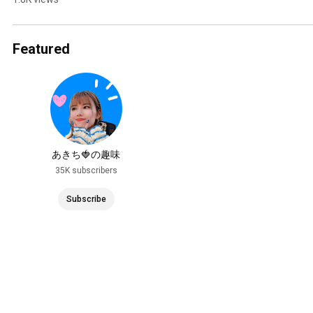
繋がりたい #ねこのい
る生活 #猫動画 #かわい
い
Featured
あきち🍓の趣味
35K subscribers
Subscribe