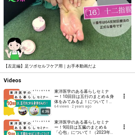
【左足編】足ツボセルフケア用｜お手本動画だよ
Videos
東洋医学のある暮らしセミナ
ー！10回目は五行のまとめ＆身
体をみてみるよ！について！
（2023年11月21日火曜日）
64 views
2 years ago
4:36
東洋医学のある暮らしセミナ
ー！9回目は五臓のまとめ＆
「心包」について！（2023年