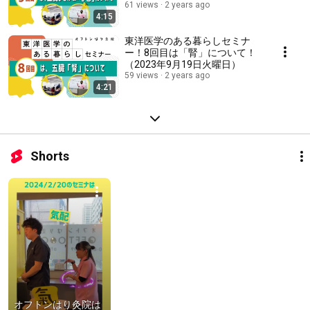
10月17日火曜日）
61 views
2 years ago
4:15
東洋医学のある暮らしセミナ
ー！8回目は「腎」について！
（2023年9月19日火曜日）
59 views
2 years ago
4:21
Shorts
オフトンはり灸院は