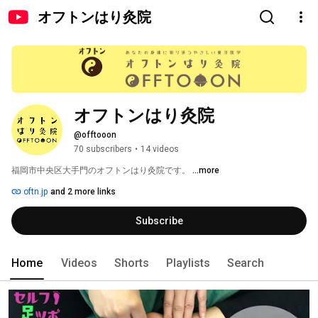
オフトンはり灸院
オフトンはり灸院
@offtooon
70 subscribers
•
14 videos
福岡市中央区大手門のオフトンはり灸院です。 
...more
oftn.jp
and 2 more links
Subscribe
Home
Videos
Shorts
Playlists
Search